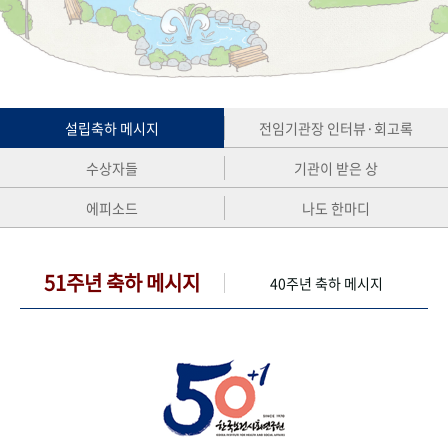
+1
성과 50선
숫자로 보는 50년
50
주년 광장
세계와 함께 한 KIHASA
VR 역사관
설립축하 메시지
전임기관장 인터뷰·회고록
수상자들
기관이 받은 상
에피소드
나도 한마디
51주년 축하 메시지
40주년 축하 메시지