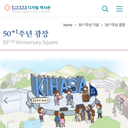
+1
+1
home
50
주년 기념
50
주년 광장
기관 역사
+1
50
주년 광장
걸어온 길
기관 변천사
역대 기관장
연구원 사람들
+1st
50
Anniversary Square
연구 역사
정책과 연구
키워드로 보는 연구 역사
연구자들
간행물 변천사
기록물 아카이브
사진 아카이브
문서 기록물
행정박물
영상 기록물
+1
50
주년 기념