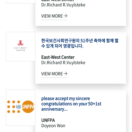
Dr.Richard R.Vuylsteke
VIEW MORE
한국보건사회연구원의 51주년 축하에 함께 할
수 있게 되어 영광입니다.
East-West Center
Dr.Richard R.Vuylsteke
VIEW MORE
please accept my sincere
congratulations on your 50+1st
anniversary...
UNFPA
Doyeon Won