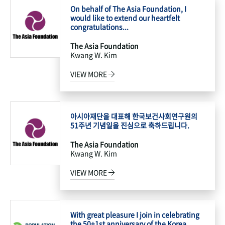
On behalf of The Asia Foundation, I
would like to extend our heartfelt
congratulations...
The Asia Foundation
Kwang W. Kim
VIEW MORE
아시아재단을 대표해 한국보건사회연구원의
51주년 기념일을 진심으로 축하드립니다.
The Asia Foundation
Kwang W. Kim
VIEW MORE
With great pleasure I join in celebrating
the 50+1st anniversary of the Korea