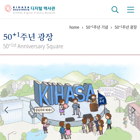
+1
+1
home
50
주년 기념
50
주년 광장
기관 역사
+1
50
주년 광장
걸어온 길
기관 변천사
역대 기관장
연구원 사람들
+1st
50
Anniversary Square
연구 역사
정책과 연구
키워드로 보는 연구 역사
연구자들
간행물 변천사
기록물 아카이브
사진 아카이브
문서 기록물
행정박물
영상 기록물
+1
50
주년 기념