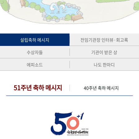
+1
성과 50선
숫자로 보는 50년
50
주년 광장
세계와 함께 한 KIHASA
VR 역사관
설립축하 메시지
전임기관장 인터뷰·회고록
수상자들
기관이 받은 상
에피소드
나도 한마디
51주년 축하 메시지
40주년 축하 메시지