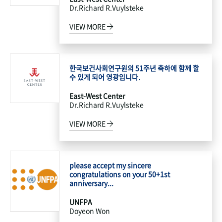
Dr.Richard R.Vuylsteke
VIEW MORE
한국보건사회연구원의 51주년 축하에 함께 할
수 있게 되어 영광입니다.
East-West Center
Dr.Richard R.Vuylsteke
VIEW MORE
please accept my sincere
congratulations on your 50+1st
anniversary...
UNFPA
Doyeon Won