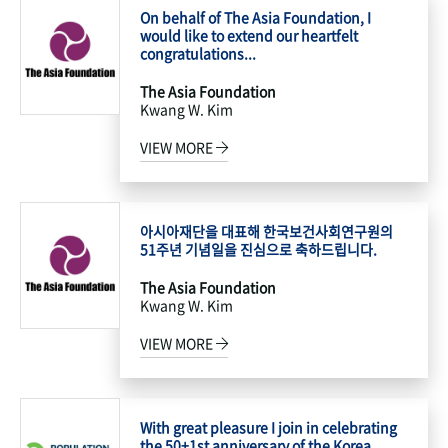
On behalf of The Asia Foundation, I
would like to extend our heartfelt
congratulations...
The Asia Foundation
Kwang W. Kim
VIEW MORE
아시아재단을 대표해 한국보건사회연구원의
51주년 기념일을 진심으로 축하드립니다.
The Asia Foundation
Kwang W. Kim
VIEW MORE
With great pleasure I join in celebrating
the 50+1st anniversary of the Korea