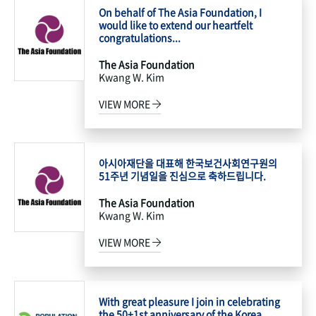
On behalf of The Asia Foundation, I
would like to extend our heartfelt
congratulations...
The Asia Foundation
Kwang W. Kim
VIEW MORE
아시아재단을 대표해 한국보건사회연구원의
51주년 기념일을 진심으로 축하드립니다.
The Asia Foundation
Kwang W. Kim
VIEW MORE
With great pleasure I join in celebrating
the 50+1st anniversary of the Korea