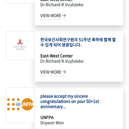
Dr.Richard R.Vuylsteke
VIEW MORE
한국보건사회연구원의 51주년 축하에 함께 할
수 있게 되어 영광입니다.
East-West Center
Dr.Richard R.Vuylsteke
VIEW MORE
please accept my sincere
congratulations on your 50+1st
anniversary...
UNFPA
Doyeon Won