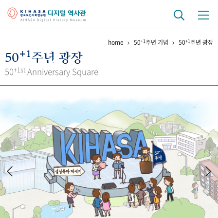
+1
+1
home
50
주년 기념
50
주년 광장
기관 역사
+1
50
주년 광장
걸어온 길
기관 변천사
역대 기관장
연구원 사람들
+1st
50
Anniversary Square
연구 역사
정책과 연구
키워드로 보는 연구 역사
연구자들
간행물 변천사
기록물 아카이브
사진 아카이브
문서 기록물
행정박물
영상 기록물
+1
50
주년 기념