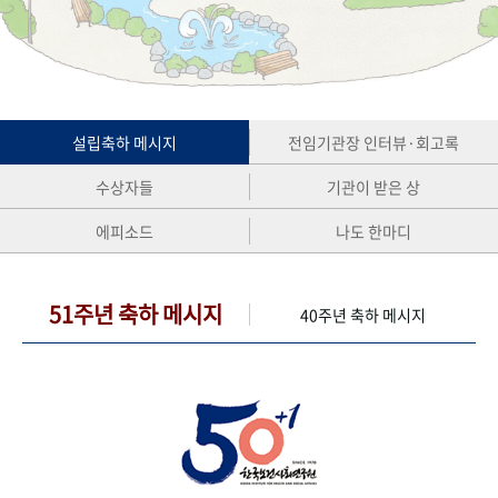
+1
성과 50선
숫자로 보는 50년
50
주년 광장
세계와 함께 한 KIHASA
VR 역사관
설립축하 메시지
전임기관장 인터뷰·회고록
수상자들
기관이 받은 상
에피소드
나도 한마디
51주년 축하 메시지
40주년 축하 메시지