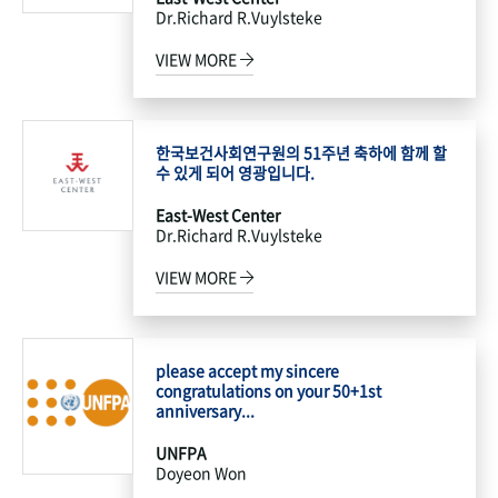
Dr.Richard R.Vuylsteke
VIEW MORE
한국보건사회연구원의 51주년 축하에 함께 할
수 있게 되어 영광입니다.
East-West Center
Dr.Richard R.Vuylsteke
VIEW MORE
please accept my sincere
congratulations on your 50+1st
anniversary...
UNFPA
Doyeon Won