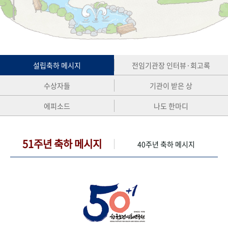
+1
성과 50선
숫자로 보는 50년
50
주년 광장
세계와 함께 한 KIHASA
VR 역사관
설립축하 메시지
전임기관장 인터뷰·회고록
수상자들
기관이 받은 상
에피소드
나도 한마디
51주년 축하 메시지
40주년 축하 메시지