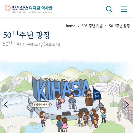
+1
+1
home
50
주년 기념
50
주년 광장
기관 역사
+1
50
주년 광장
걸어온 길
기관 변천사
역대 기관장
연구원 사람들
+1st
50
Anniversary Square
연구 역사
정책과 연구
키워드로 보는 연구 역사
연구자들
간행물 변천사
기록물 아카이브
사진 아카이브
문서 기록물
행정박물
영상 기록물
+1
50
주년 기념