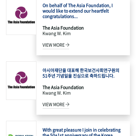
On behalf of The Asia Foundation, I
would like to extend our heartfelt
congratulations...
The Asia Foundation
Kwang W. Kim
VIEW MORE
아시아재단을 대표해 한국보건사회연구원의
51주년 기념일을 진심으로 축하드립니다.
The Asia Foundation
Kwang W. Kim
VIEW MORE
With great pleasure I join in celebrating
the 50+1st anniversary of the Korea