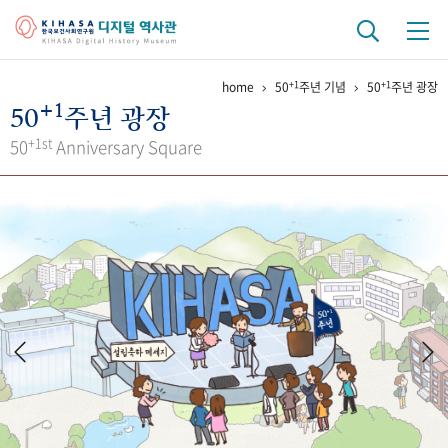
+1
+1
home
50
주년 기념
50
주년 광장
기관 역사
+1
50
주년 광장
걸어온 길
기관 변천사
역대 기관장
연구원 사람들
+1st
50
Anniversary Square
연구 역사
정책과 연구
키워드로 보는 연구 역사
연구자들
간행물 변천사
기록물 아카이브
사진 아카이브
문서 기록물
행정박물
영상 기록물
+1
50
주년 기념