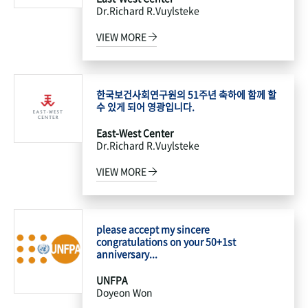
Dr.Richard R.Vuylsteke
VIEW MORE
한국보건사회연구원의 51주년 축하에 함께 할
수 있게 되어 영광입니다.
East-West Center
Dr.Richard R.Vuylsteke
VIEW MORE
please accept my sincere
congratulations on your 50+1st
anniversary...
UNFPA
Doyeon Won