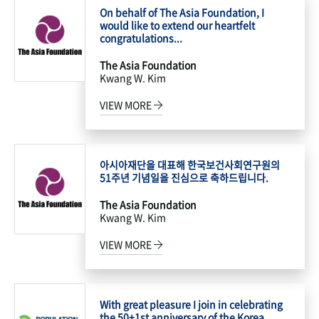
On behalf of The Asia Foundation, I
would like to extend our heartfelt
congratulations...
The Asia Foundation
Kwang W. Kim
VIEW MORE
아시아재단을 대표해 한국보건사회연구원의
51주년 기념일을 진심으로 축하드립니다.
The Asia Foundation
Kwang W. Kim
VIEW MORE
With great pleasure I join in celebrating
the 50+1st anniversary of the Korea