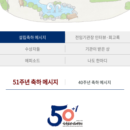
+1
성과 50선
숫자로 보는 50년
50
주년 광장
세계와 함께 한 KIHASA
VR 역사관
설립축하 메시지
전임기관장 인터뷰·회고록
수상자들
기관이 받은 상
에피소드
나도 한마디
51주년 축하 메시지
40주년 축하 메시지