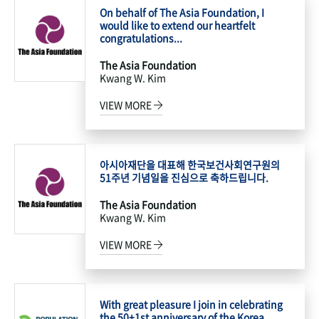
On behalf of The Asia Foundation, I
would like to extend our heartfelt
congratulations...
The Asia Foundation
Kwang W. Kim
VIEW MORE
아시아재단을 대표해 한국보건사회연구원의
51주년 기념일을 진심으로 축하드립니다.
The Asia Foundation
Kwang W. Kim
VIEW MORE
With great pleasure I join in celebrating
the 50+1st anniversary of the Korea