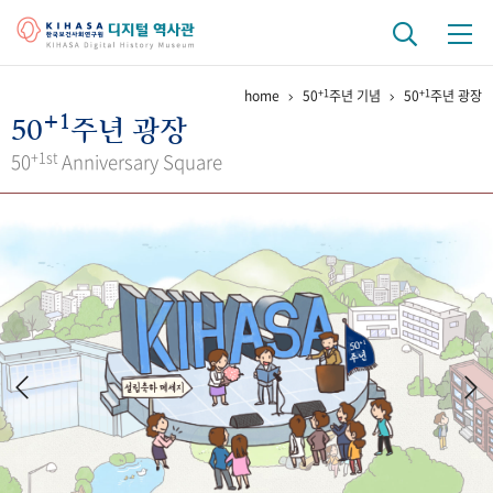
+1
+1
home
50
주년 기념
50
주년 광장
기관 역사
+1
50
주년 광장
걸어온 길
기관 변천사
역대 기관장
연구원 사람들
+1st
50
Anniversary Square
연구 역사
정책과 연구
키워드로 보는 연구 역사
연구자들
간행물 변천사
기록물 아카이브
사진 아카이브
문서 기록물
행정박물
영상 기록물
+1
50
주년 기념