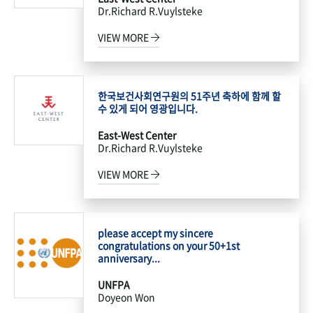
Dr.Richard R.Vuylsteke
VIEW MORE
한국보건사회연구원의 51주년 축하에 함께 할
수 있게 되어 영광입니다.
East-West Center
Dr.Richard R.Vuylsteke
VIEW MORE
please accept my sincere
congratulations on your 50+1st
anniversary...
UNFPA
Doyeon Won