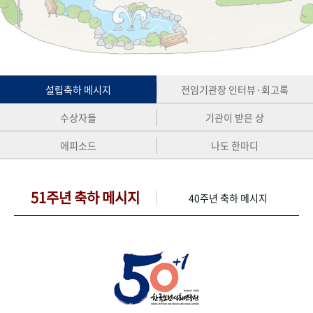
+1
성과 50선
숫자로 보는 50년
50
주년 광장
세계와 함께 한 KIHASA
VR 역사관
설립축하 메시지
전임기관장 인터뷰·회고록
수상자들
기관이 받은 상
에피소드
나도 한마디
51주년 축하 메시지
40주년 축하 메시지