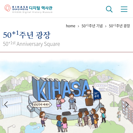
+1
+1
home
50
주년 기념
50
주년 광장
기관 역사
+1
50
주년 광장
걸어온 길
기관 변천사
역대 기관장
연구원 사람들
+1st
50
Anniversary Square
연구 역사
정책과 연구
키워드로 보는 연구 역사
연구자들
간행물 변천사
기록물 아카이브
사진 아카이브
문서 기록물
행정박물
영상 기록물
+1
50
주년 기념