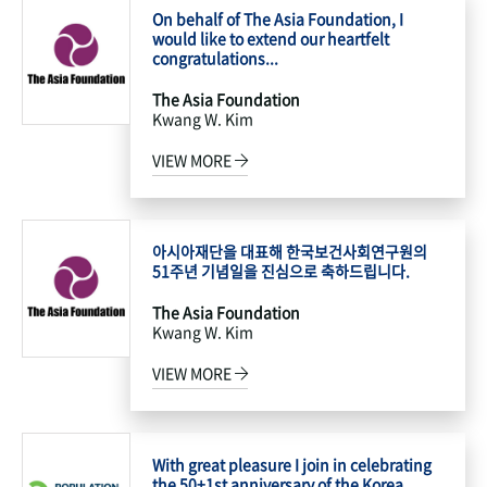
On behalf of The Asia Foundation, I
would like to extend our heartfelt
congratulations...
The Asia Foundation
Kwang W. Kim
VIEW MORE
아시아재단을 대표해 한국보건사회연구원의
51주년 기념일을 진심으로 축하드립니다.
The Asia Foundation
Kwang W. Kim
VIEW MORE
With great pleasure I join in celebrating
the 50+1st anniversary of the Korea