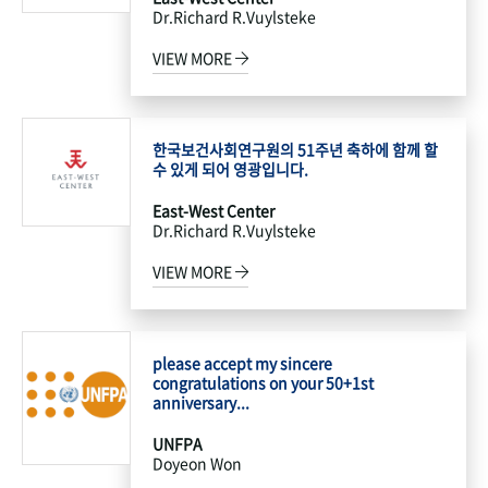
Dr.Richard R.Vuylsteke
VIEW MORE
한국보건사회연구원의 51주년 축하에 함께 할
수 있게 되어 영광입니다.
East-West Center
Dr.Richard R.Vuylsteke
VIEW MORE
please accept my sincere
congratulations on your 50+1st
anniversary...
UNFPA
Doyeon Won