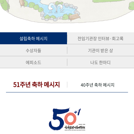
+1
성과 50선
숫자로 보는 50년
50
주년 광장
세계와 함께 한 KIHASA
VR 역사관
설립축하 메시지
전임기관장 인터뷰·회고록
수상자들
기관이 받은 상
에피소드
나도 한마디
51주년 축하 메시지
40주년 축하 메시지