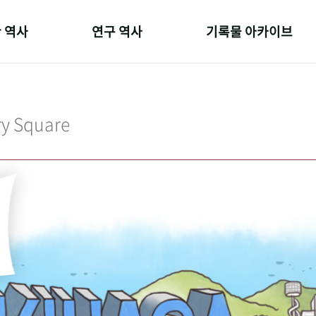
 역사
연구 역사
기록물 아카이브
온 길
정책과 연구
사진 아카이브
 변천사
키워드로 보는 연구 역사
문서 기록물
ry Square
 기관장
연구자들
행정박물
 사람들
간행물 변천사
영상 기록물