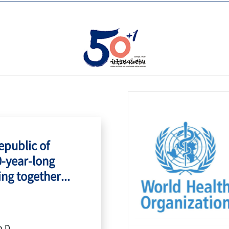
public of
0-year-long
ing together...
h.D.