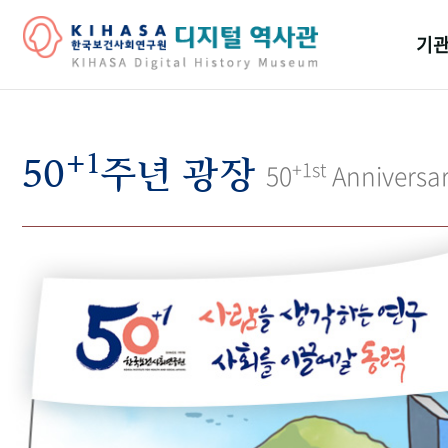
기관
걸어
+1
기관
50
주년 광장
+1st
50
Anniversa
역대
연구원