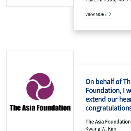
VIEW MORE
On behalf of Th
Foundation, I w
extend our hear
congratulations
The Asia Foundation
Kwang W. Kim