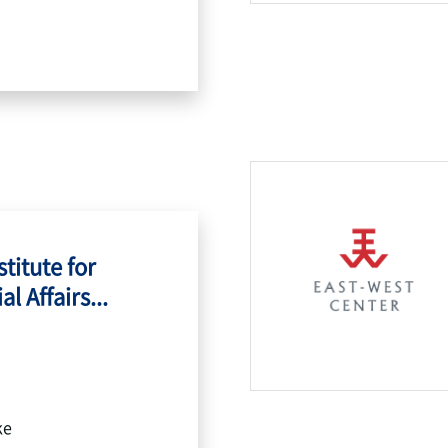
titute for
l Affairs...
ke