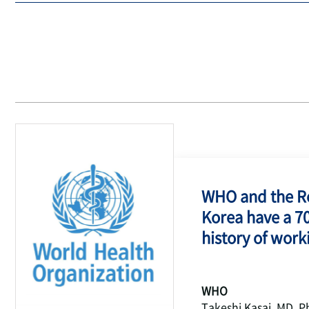
WHO and the Re
Korea have a 7
history of work
WHO
Takeshi Kasai, MD, P