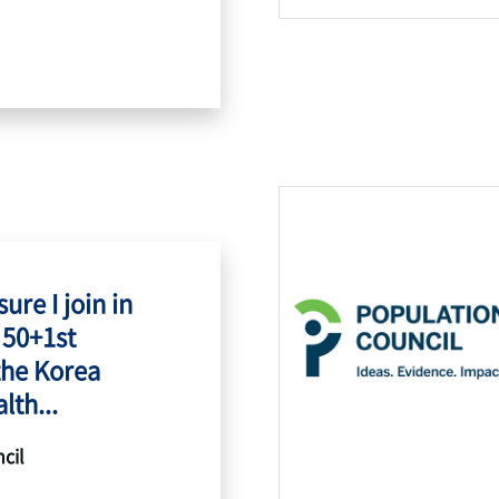
ure I join in
 50+1st
the Korea
lth...
cil