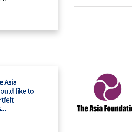
e Asia
ould like to
tfelt
...