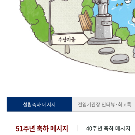
설립축하 메시지
전임기관장 인터뷰·회고록
51주년 축하 메시지
40주년 축하 메시지