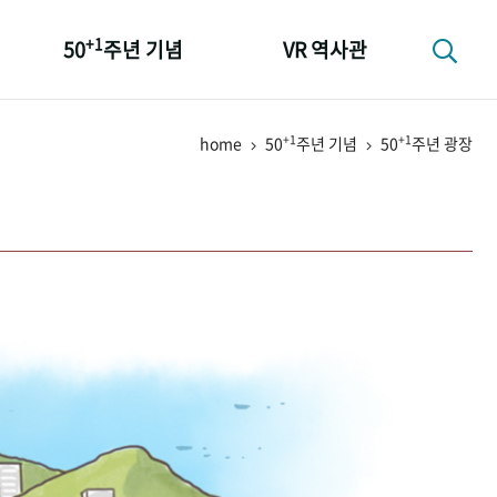
+1
50
주년 기념
VR 역사관
성과 50선
+1
+1
home
50
주년 기념
50
주년 광장
숫자로 보는 50년
+1
50
주년 광장
세계와 함께 한 KIHASA