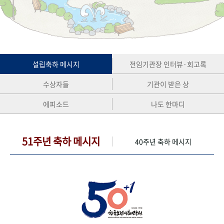
+1
성과 50선
숫자로 보는 50년
50
주년 광장
세계와 함께 한 KIHASA
VR 역사관
설립축하 메시지
전임기관장 인터뷰·회고록
수상자들
기관이 받은 상
에피소드
나도 한마디
51주년 축하 메시지
40주년 축하 메시지