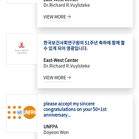
Dr.Richard R.Vuylsteke
VIEW MORE
한국보건사회연구원의 51주년 축하에 함께 할
수 있게 되어 영광입니다.
East-West Center
Dr.Richard R.Vuylsteke
VIEW MORE
please accept my sincere
congratulations on your 50+1st
anniversary...
UNFPA
Doyeon Won