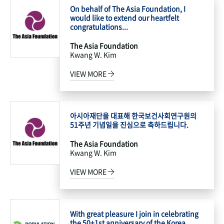
On behalf of The Asia Foundation, I
would like to extend our heartfelt
congratulations...
The Asia Foundation
Kwang W. Kim
VIEW MORE
아시아재단을 대표해 한국보건사회연구원의
51주년 기념일을 진심으로 축하드립니다.
The Asia Foundation
Kwang W. Kim
VIEW MORE
With great pleasure I join in celebrating
the 50+1st anniversary of the Korea