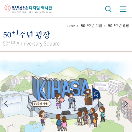
+1
+1
home
50
주년 기념
50
주년 광장
기관 역사
+1
50
주년 광장
걸어온 길
기관 변천사
역대 기관장
연구원 사람들
+1st
50
Anniversary Square
연구 역사
정책과 연구
키워드로 보는 연구 역사
연구자들
간행물 변천사
기록물 아카이브
사진 아카이브
문서 기록물
행정박물
영상 기록물
+1
50
주년 기념