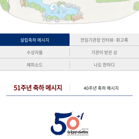
+1
성과 50선
숫자로 보는 50년
50
주년 광장
세계와 함께 한 KIHASA
VR 역사관
설립축하 메시지
전임기관장 인터뷰·회고록
수상자들
기관이 받은 상
에피소드
나도 한마디
51주년 축하 메시지
40주년 축하 메시지