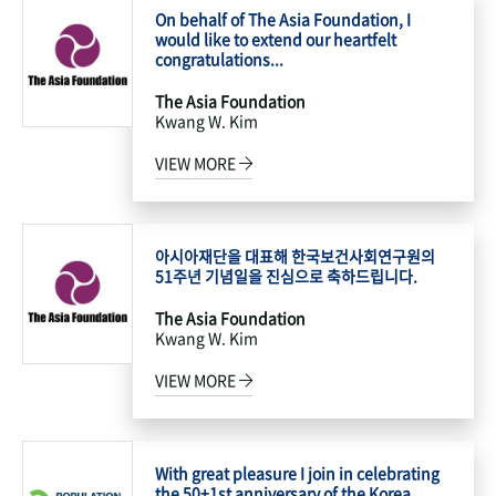
On behalf of The Asia Foundation, I
would like to extend our heartfelt
congratulations...
The Asia Foundation
Kwang W. Kim
VIEW MORE
아시아재단을 대표해 한국보건사회연구원의
51주년 기념일을 진심으로 축하드립니다.
The Asia Foundation
Kwang W. Kim
VIEW MORE
With great pleasure I join in celebrating
the 50+1st anniversary of the Korea