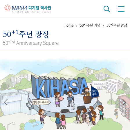
+1
+1
home
50
주년 기념
50
주년 광장
기관 역사
+1
50
주년 광장
걸어온 길
기관 변천사
역대 기관장
연구원 사람들
+1st
50
Anniversary Square
연구 역사
정책과 연구
키워드로 보는 연구 역사
연구자들
간행물 변천사
기록물 아카이브
사진 아카이브
문서 기록물
행정박물
영상 기록물
+1
50
주년 기념