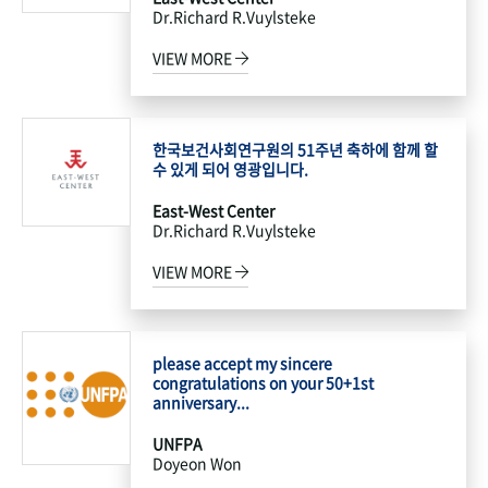
Dr.Richard R.Vuylsteke
VIEW MORE
한국보건사회연구원의 51주년 축하에 함께 할
수 있게 되어 영광입니다.
East-West Center
Dr.Richard R.Vuylsteke
VIEW MORE
please accept my sincere
congratulations on your 50+1st
anniversary...
UNFPA
Doyeon Won