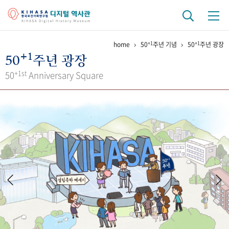
+1
+1
home
50
주년 기념
50
주년 광장
기관 역사
+1
50
주년 광장
걸어온 길
기관 변천사
역대 기관장
연구원 사람들
+1st
50
Anniversary Square
연구 역사
정책과 연구
키워드로 보는 연구 역사
연구자들
간행물 변천사
기록물 아카이브
사진 아카이브
문서 기록물
행정박물
영상 기록물
+1
50
주년 기념