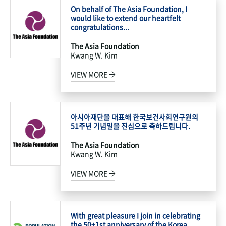
On behalf of The Asia Foundation, I
would like to extend our heartfelt
congratulations...
The Asia Foundation
Kwang W. Kim
VIEW MORE
아시아재단을 대표해 한국보건사회연구원의
51주년 기념일을 진심으로 축하드립니다.
The Asia Foundation
Kwang W. Kim
VIEW MORE
With great pleasure I join in celebrating
the 50+1st anniversary of the Korea