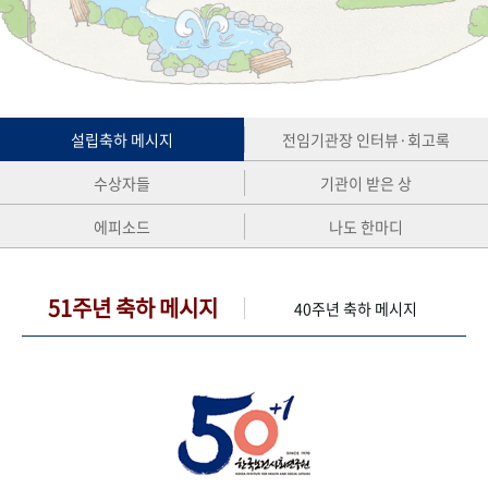
+1
성과 50선
숫자로 보는 50년
50
주년 광장
세계와 함께 한 KIHASA
VR 역사관
설립축하 메시지
전임기관장 인터뷰·회고록
수상자들
기관이 받은 상
에피소드
나도 한마디
51주년 축하 메시지
40주년 축하 메시지