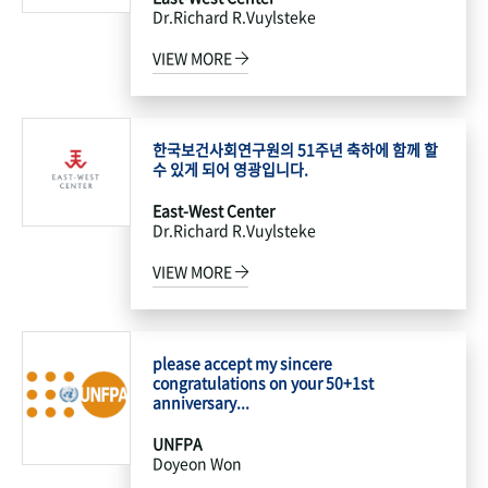
Dr.Richard R.Vuylsteke
VIEW MORE
한국보건사회연구원의 51주년 축하에 함께 할
수 있게 되어 영광입니다.
East-West Center
Dr.Richard R.Vuylsteke
VIEW MORE
please accept my sincere
congratulations on your 50+1st
anniversary...
UNFPA
Doyeon Won