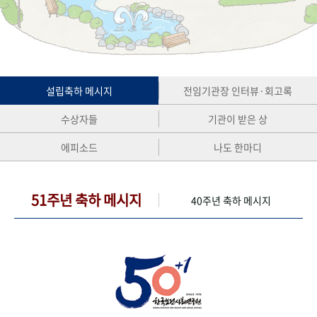
+1
성과 50선
숫자로 보는 50년
50
주년 광장
세계와 함께 한 KIHASA
VR 역사관
설립축하 메시지
전임기관장 인터뷰·회고록
수상자들
기관이 받은 상
에피소드
나도 한마디
51주년 축하 메시지
40주년 축하 메시지