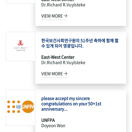
Dr.Richard R.Vuylsteke
VIEW MORE
한국보건사회연구원의 51주년 축하에 함께 할
수 있게 되어 영광입니다.
East-West Center
Dr.Richard R.Vuylsteke
VIEW MORE
please accept my sincere
congratulations on your 50+1st
anniversary...
UNFPA
Doyeon Won