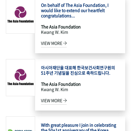
On behalf of The Asia Foundation, I
would like to extend our heartfelt
congratulations...
The Asia Foundation
Kwang W. Kim
VIEW MORE
아시아재단을 대표해 한국보건사회연구원의
51주년 기념일을 진심으로 축하드립니다.
The Asia Foundation
Kwang W. Kim
VIEW MORE
With great pleasure I join in celebrating
the 50+1st anniversary of the Korea