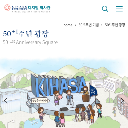
+1
+1
home
50
주년 기념
50
주년 광장
기관 역사
+1
50
주년 광장
걸어온 길
기관 변천사
역대 기관장
연구원 사람들
+1st
50
Anniversary Square
연구 역사
정책과 연구
키워드로 보는 연구 역사
연구자들
간행물 변천사
기록물 아카이브
사진 아카이브
문서 기록물
행정박물
영상 기록물
+1
50
주년 기념