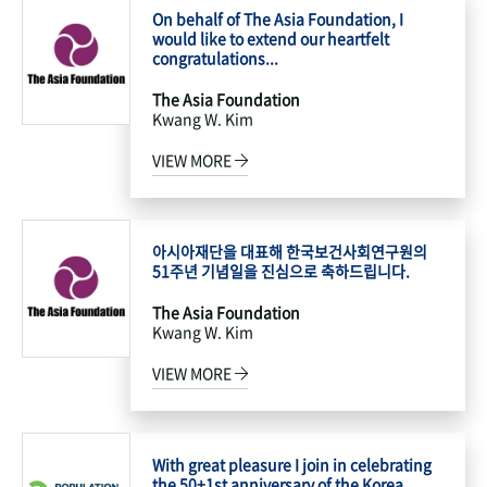
On behalf of The Asia Foundation, I
would like to extend our heartfelt
congratulations...
The Asia Foundation
Kwang W. Kim
VIEW MORE
아시아재단을 대표해 한국보건사회연구원의
51주년 기념일을 진심으로 축하드립니다.
The Asia Foundation
Kwang W. Kim
VIEW MORE
With great pleasure I join in celebrating
the 50+1st anniversary of the Korea