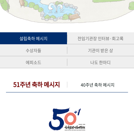
+1
성과 50선
숫자로 보는 50년
50
주년 광장
세계와 함께 한 KIHASA
VR 역사관
설립축하 메시지
전임기관장 인터뷰·회고록
수상자들
기관이 받은 상
에피소드
나도 한마디
51주년 축하 메시지
40주년 축하 메시지