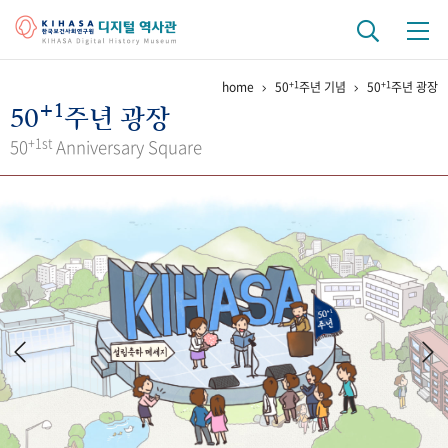
+1
+1
home
50
주년 기념
50
주년 광장
기관 역사
+1
50
주년 광장
걸어온 길
기관 변천사
역대 기관장
연구원 사람들
+1st
50
Anniversary Square
연구 역사
정책과 연구
키워드로 보는 연구 역사
연구자들
간행물 변천사
기록물 아카이브
사진 아카이브
문서 기록물
행정박물
영상 기록물
+1
50
주년 기념