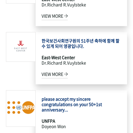
Dr.Richard R.Vuylsteke
VIEW MORE
한국보건사회연구원의 51주년 축하에 함께 할
수 있게 되어 영광입니다.
East-West Center
Dr.Richard R.Vuylsteke
VIEW MORE
please accept my sincere
congratulations on your 50+1st
anniversary...
UNFPA
Doyeon Won