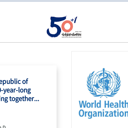
public of
0-year-long
ing together...
h.D.