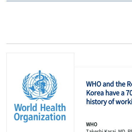
WHO and the Re
Korea have a 7
history of work
WHO
Takeshi Kasai, MD, P