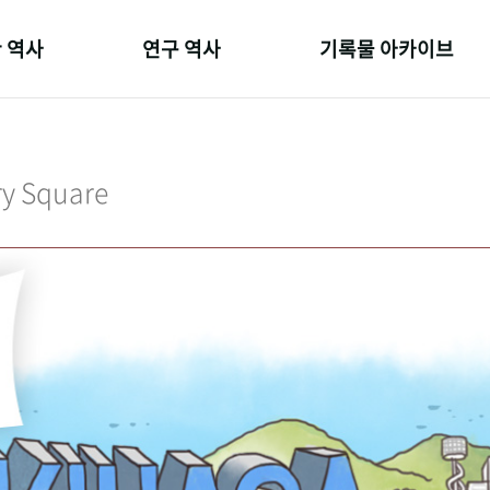
 역사
연구 역사
기록물 아카이브
온 길
정책과 연구
사진 아카이브
 변천사
키워드로 보는 연구 역사
문서 기록물
ry Square
 기관장
연구자들
행정박물
 사람들
간행물 변천사
영상 기록물