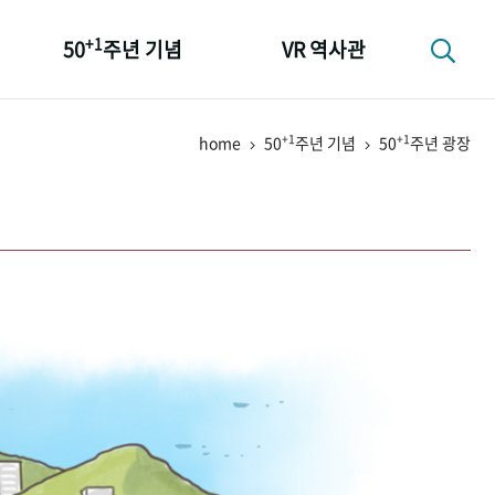
+1
50
주년 기념
VR 역사관
성과 50선
+1
+1
home
50
주년 기념
50
주년 광장
숫자로 보는 50년
+1
50
주년 광장
세계와 함께 한 KIHASA