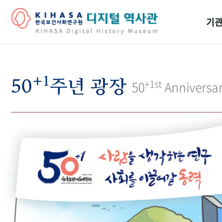
기관
걸어
+1
기관
50
주년 광장
+1st
50
Anniversa
역대
연구원