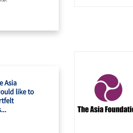
e Asia
ould like to
tfelt
...