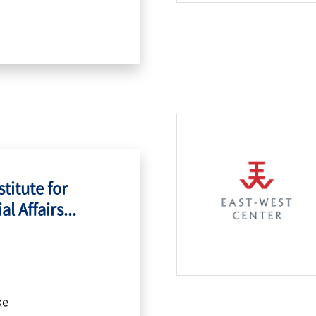
titute for
l Affairs...
ke