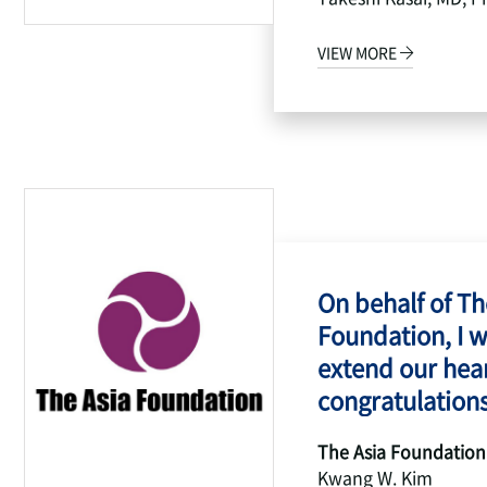
VIEW MORE
On behalf of Th
Foundation, I w
extend our hear
congratulations
The Asia Foundation
Kwang W. Kim