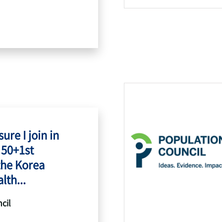
ure I join in
 50+1st
the Korea
lth...
cil