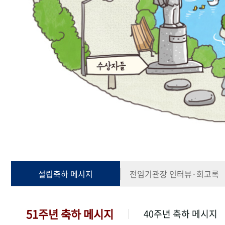
설립축하 메시지
전임기관장 인터뷰·회고록
51주년 축하 메시지
40주년 축하 메시지