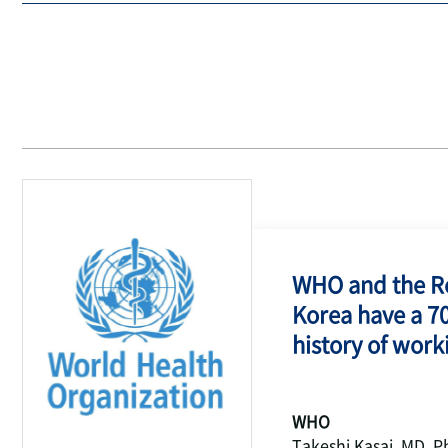
WHO and the Re
Korea have a 7
history of work
WHO
Takeshi Kasai, MD, P