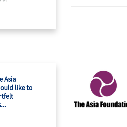
e Asia
ould like to
tfelt
...