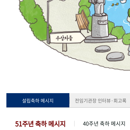
설립축하 메시지
전임기관장 인터뷰·회고록
51주년 축하 메시지
40주년 축하 메시지