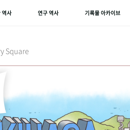
 역사
연구 역사
기록물 아카이브
온 길
정책과 연구
사진 아카이브
 변천사
키워드로 보는 연구 역사
문서 기록물
ry Square
 기관장
연구자들
행정박물
 사람들
간행물 변천사
영상 기록물