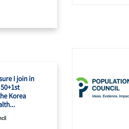
ure I join in
 50+1st
the Korea
lth...
cil