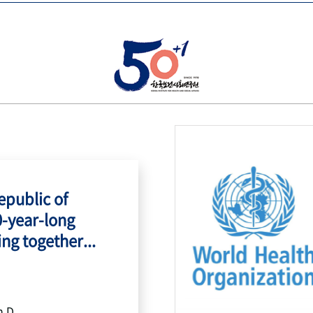
public of
0-year-long
ing together...
h.D.