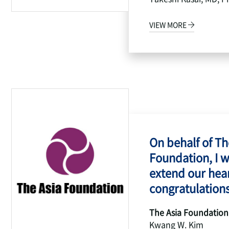
VIEW MORE
On behalf of Th
Foundation, I w
extend our hear
congratulations
The Asia Foundation
Kwang W. Kim