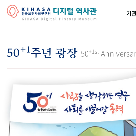
기관
걸어
+1
기관
50
주년 광장
+1st
50
Anniversa
역대
연구원