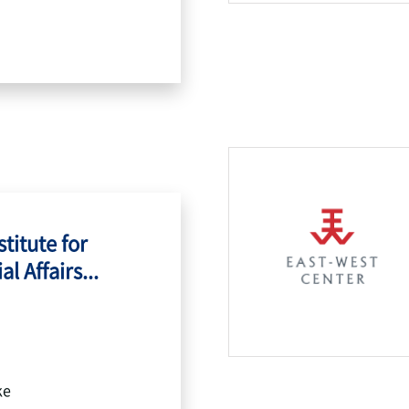
titute for
l Affairs...
ke