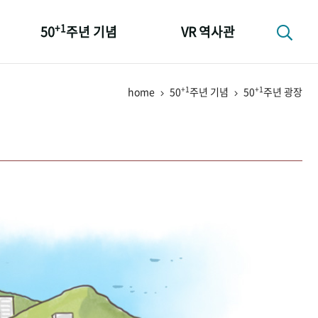
+1
50
주년 기념
VR 역사관
성과 50선
+1
+1
home
50
주년 기념
50
주년 광장
숫자로 보는 50년
+1
50
주년 광장
세계와 함께 한 KIHASA