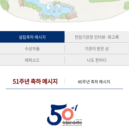
+1
성과 50선
숫자로 보는 50년
50
주년 광장
세계와 함께 한 KIHASA
VR 역사관
설립축하 메시지
전임기관장 인터뷰·회고록
수상자들
기관이 받은 상
에피소드
나도 한마디
51주년 축하 메시지
40주년 축하 메시지