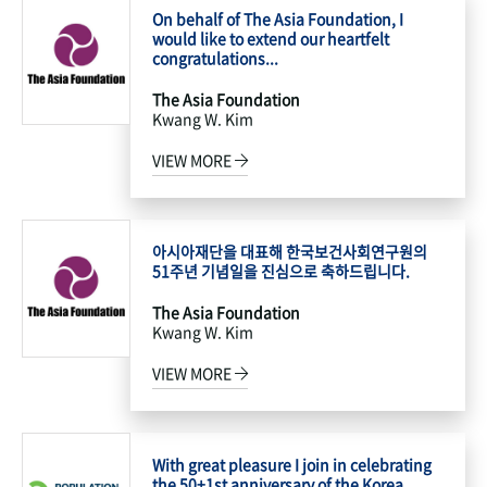
On behalf of The Asia Foundation, I
would like to extend our heartfelt
congratulations...
The Asia Foundation
Kwang W. Kim
VIEW MORE
아시아재단을 대표해 한국보건사회연구원의
51주년 기념일을 진심으로 축하드립니다.
The Asia Foundation
Kwang W. Kim
VIEW MORE
With great pleasure I join in celebrating
the 50+1st anniversary of the Korea