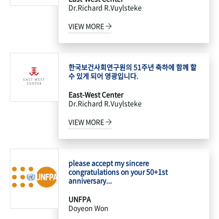
Dr.Richard R.Vuylsteke
VIEW MORE
한국보건사회연구원의 51주년 축하에 함께 할
수 있게 되어 영광입니다.
East-West Center
Dr.Richard R.Vuylsteke
VIEW MORE
please accept my sincere
congratulations on your 50+1st
anniversary...
UNFPA
Doyeon Won