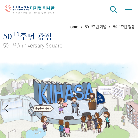
+1
+1
home
50
주년 기념
50
주년 광장
기관 역사
+1
50
주년 광장
걸어온 길
기관 변천사
역대 기관장
연구원 사람들
+1st
50
Anniversary Square
연구 역사
정책과 연구
키워드로 보는 연구 역사
연구자들
간행물 변천사
기록물 아카이브
사진 아카이브
문서 기록물
행정박물
영상 기록물
+1
50
주년 기념