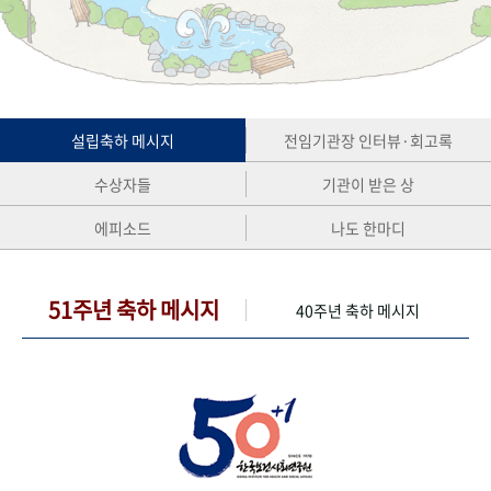
+1
성과 50선
숫자로 보는 50년
50
주년 광장
세계와 함께 한 KIHASA
VR 역사관
설립축하 메시지
전임기관장 인터뷰·회고록
수상자들
기관이 받은 상
에피소드
나도 한마디
51주년 축하 메시지
40주년 축하 메시지