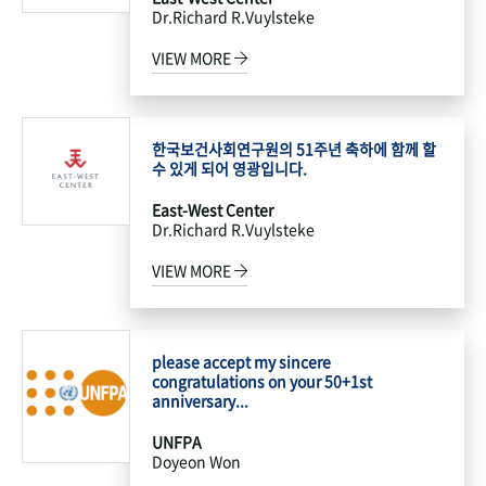
Dr.Richard R.Vuylsteke
VIEW MORE
한국보건사회연구원의 51주년 축하에 함께 할
수 있게 되어 영광입니다.
East-West Center
Dr.Richard R.Vuylsteke
VIEW MORE
please accept my sincere
congratulations on your 50+1st
anniversary...
UNFPA
Doyeon Won