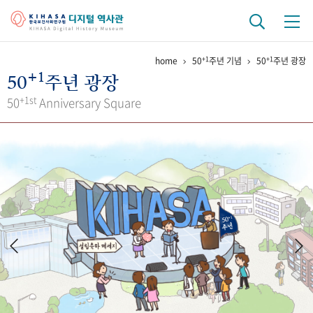
+1
+1
home
50
주년 기념
50
주년 광장
기관 역사
+1
50
주년 광장
걸어온 길
기관 변천사
역대 기관장
연구원 사람들
+1st
50
Anniversary Square
연구 역사
정책과 연구
키워드로 보는 연구 역사
연구자들
간행물 변천사
기록물 아카이브
사진 아카이브
문서 기록물
행정박물
영상 기록물
+1
50
주년 기념