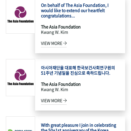
On behalf of The Asia Foundation, I
would like to extend our heartfelt
congratulations...
The Asia Foundation
Kwang W. Kim
VIEW MORE
아시아재단을 대표해 한국보건사회연구원의
51주년 기념일을 진심으로 축하드립니다.
The Asia Foundation
Kwang W. Kim
VIEW MORE
With great pleasure I join in celebrating
the 50+1st anniversary of the Korea