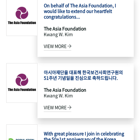
On behalf of The Asia Foundation, I
would like to extend our heartfelt
congratulations...
The Asia Foundation
Kwang W. Kim
VIEW MORE
아시아재단을 대표해 한국보건사회연구원의
51주년 기념일을 진심으로 축하드립니다.
The Asia Foundation
Kwang W. Kim
VIEW MORE
With great pleasure I join in celebrating
the 50+1st anniversary of the Korea