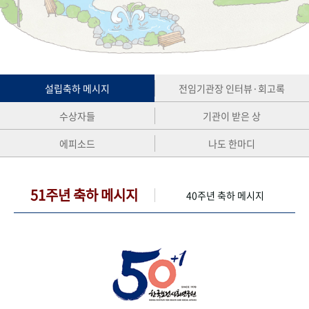
+1
성과 50선
숫자로 보는 50년
50
주년 광장
세계와 함께 한 KIHASA
VR 역사관
설립축하 메시지
전임기관장 인터뷰·회고록
수상자들
기관이 받은 상
에피소드
나도 한마디
51주년 축하 메시지
40주년 축하 메시지