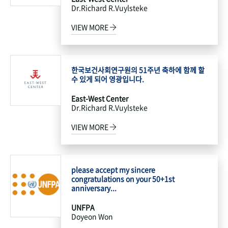
Dr.Richard R.Vuylsteke
VIEW MORE
한국보건사회연구원의 51주년 축하에 함께 할
수 있게 되어 영광입니다.
East-West Center
Dr.Richard R.Vuylsteke
VIEW MORE
please accept my sincere
congratulations on your 50+1st
anniversary...
UNFPA
Doyeon Won