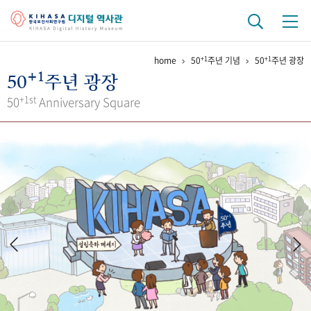
+1
+1
home
50
주년 기념
50
주년 광장
기관 역사
+1
50
주년 광장
걸어온 길
기관 변천사
역대 기관장
연구원 사람들
+1st
50
Anniversary Square
연구 역사
정책과 연구
키워드로 보는 연구 역사
연구자들
간행물 변천사
기록물 아카이브
사진 아카이브
문서 기록물
행정박물
영상 기록물
+1
50
주년 기념