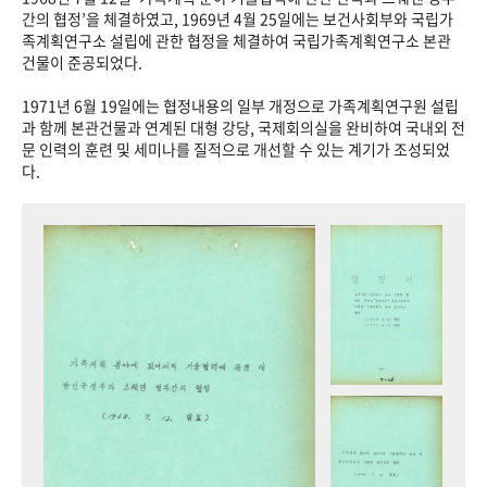
+1
성과 50선
숫자로 보는 50년
50
주년 광장
간의 협정’을 체결하였고, 1969년 4월 25일에는 보건사회부와 국립가
족계획연구소 설립에 관한 협정을 체결하여 국립가족계획연구소 본관
세계와 함께 한 KIHASA
건물이 준공되었다.
1971년 6월 19일에는 협정내용의 일부 개정으로 가족계획연구원 설립
VR 역사관
과 함께 본관건물과 연계된 대형 강당, 국제회의실을 완비하여 국내외 전
문 인력의 훈련 및 세미나를 질적으로 개선할 수 있는 계기가 조성되었
다.