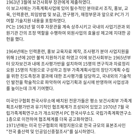
1963년 3월에 보건사회부 장관에게 제출하였다.
이 보고서에는 가족계획사업에 있어 필수적인 분야로서 조직, 홍보, 교
육, 인력훈련, 피임방법 및 보급, 연구평가, 재정부문과 앞으로 PC가 기
여할 기술지원 내용을 포함하였다.
PC는 1963년 말 이후 자문관을 계속 상주시키고 국내의 사업기관과 외
원기관 간의 조정 역할을 수행하여 외원사업의 효율성 제고에 지대한 공
헌을 했다.
1964년에는 인력훈련, 홍보 교육자료 제작, 조사평가 분야 사업지원을
위해 1년에 20만 불씩 지원하기로 하였고 이에 보건사회부는 1965년부
터 모자보건과 내에 조사평가반을 설치하여 15명의 연구직과 자료정리
요원 15명의 직원으로 구성하고 정부 가족계획사업의 장단기계획 수립
을 위한 진도측정과 결과에 대한 조사평가를 담당하고, 국내외의 기술적
인 발전을 학술적으로 파악하여 사업기획과 실시에 반영하여 사업성과
를 높이는데 크게 기여했다.
미국인구협회 한국사무소에 배치된 전문가들은 평소 보건사회부 가족계
획조사평가반과 유기적인 협조체계가 조성되어 있었고 1970년 7월 국
립가족계획연구소가 개소되면서 PC 한국사무소도 국립가족계획연구소
1층으로 이전하여 협조체계를 더욱 공고화하였다.
1971년에는 미국 인구협회의 재정지원으로 전국 규모의 표본조사인
"전국 출산력 및 인공임신중절조사"를 실시하였다.