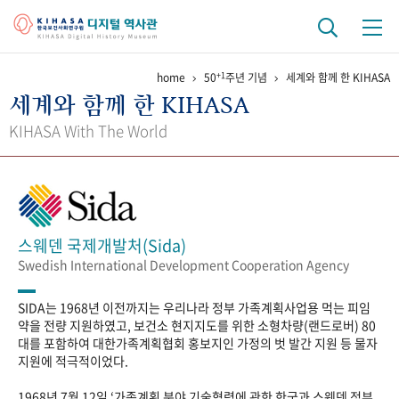
+1
home
50
주년 기념
세계와 함께 한 KIHASA
기관 역사
세계와 함께 한 KIHASA
걸어온 길
기관 변천사
역대 기관장
연구원 사람들
KIHASA With The World
연구 역사
정책과 연구
키워드로 보는 연구 역사
연구자들
간행물 변천사
스웨덴 국제개발처(Sida)
Swedish International Development Cooperation Agency
기록물 아카이브
SIDA는 1968년 이전까지는 우리나라 정부 가족계획사업용 먹는 피임
사진 아카이브
문서 기록물
행정박물
영상 기록물
약을 전량 지원하였고, 보건소 현지지도를 위한 소형차량(랜드로버) 80
대를 포함하여 대한가족계획협회 홍보지인 가정의 벗 발간 지원 등 물자
지원에 적극적이었다.
+1
50
주년 기념
1968년 7월 12일 ‘가족계획 분야 기술협력에 관한 한국과 스웨덴 정부