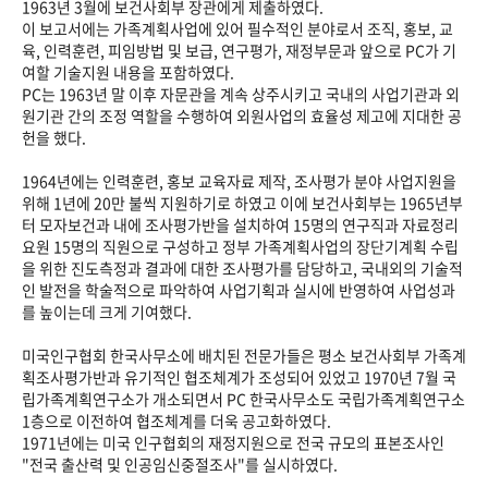
1963년 3월에 보건사회부 장관에게 제출하였다.
이 보고서에는 가족계획사업에 있어 필수적인 분야로서 조직, 홍보, 교
육, 인력훈련, 피임방법 및 보급, 연구평가, 재정부문과 앞으로 PC가 기
여할 기술지원 내용을 포함하였다.
PC는 1963년 말 이후 자문관을 계속 상주시키고 국내의 사업기관과 외
원기관 간의 조정 역할을 수행하여 외원사업의 효율성 제고에 지대한 공
헌을 했다.
1964년에는 인력훈련, 홍보 교육자료 제작, 조사평가 분야 사업지원을
위해 1년에 20만 불씩 지원하기로 하였고 이에 보건사회부는 1965년부
터 모자보건과 내에 조사평가반을 설치하여 15명의 연구직과 자료정리
요원 15명의 직원으로 구성하고 정부 가족계획사업의 장단기계획 수립
을 위한 진도측정과 결과에 대한 조사평가를 담당하고, 국내외의 기술적
인 발전을 학술적으로 파악하여 사업기획과 실시에 반영하여 사업성과
를 높이는데 크게 기여했다.
미국인구협회 한국사무소에 배치된 전문가들은 평소 보건사회부 가족계
획조사평가반과 유기적인 협조체계가 조성되어 있었고 1970년 7월 국
립가족계획연구소가 개소되면서 PC 한국사무소도 국립가족계획연구소
1층으로 이전하여 협조체계를 더욱 공고화하였다.
1971년에는 미국 인구협회의 재정지원으로 전국 규모의 표본조사인
"전국 출산력 및 인공임신중절조사"를 실시하였다.