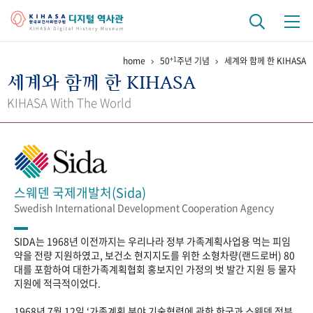
+1
home
50
주년 기념
세계와 함께 한 KIHASA
기관 역사
세계와 함께 한 KIHASA
걸어온 길
기관 변천사
역대 기관장
연구원 사람들
KIHASA With The World
연구 역사
정책과 연구
키워드로 보는 연구 역사
연구자들
간행물 변천사
스웨덴 국제개발처(Sida)
Swedish International Development Cooperation Agency
기록물 아카이브
SIDA는 1968년 이전까지는 우리나라 정부 가족계획사업용 먹는 피임
사진 아카이브
문서 기록물
행정박물
영상 기록물
약을 전량 지원하였고, 보건소 현지지도를 위한 소형차량(랜드로버) 80
대를 포함하여 대한가족계획협회 홍보지인 가정의 벗 발간 지원 등 물자
지원에 적극적이었다.
+1
50
주년 기념
1968년 7월 12일 ‘가족계획 분야 기술협력에 관한 한국과 스웨덴 정부