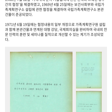
+1
성과 50선
숫자로 보는 50년
50
주년 광장
간의 협정’을 체결하였고, 1969년 4월 25일에는 보건사회부와 국립가
족계획연구소 설립에 관한 협정을 체결하여 국립가족계획연구소 본관
세계와 함께 한 KIHASA
건물이 준공되었다.
1971년 6월 19일에는 협정내용의 일부 개정으로 가족계획연구원 설립
VR 역사관
과 함께 본관건물과 연계된 대형 강당, 국제회의실을 완비하여 국내외 전
문 인력의 훈련 및 세미나를 질적으로 개선할 수 있는 계기가 조성되었
다.