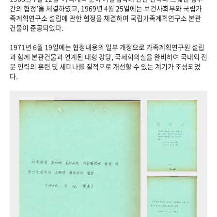
+1
성과 50선
숫자로 보는 50년
50
주년 광장
간의 협정’을 체결하였고, 1969년 4월 25일에는 보건사회부와 국립가
족계획연구소 설립에 관한 협정을 체결하여 국립가족계획연구소 본관
세계와 함께 한 KIHASA
건물이 준공되었다.
1971년 6월 19일에는 협정내용의 일부 개정으로 가족계획연구원 설립
VR 역사관
과 함께 본관건물과 연계된 대형 강당, 국제회의실을 완비하여 국내외 전
문 인력의 훈련 및 세미나를 질적으로 개선할 수 있는 계기가 조성되었
다.