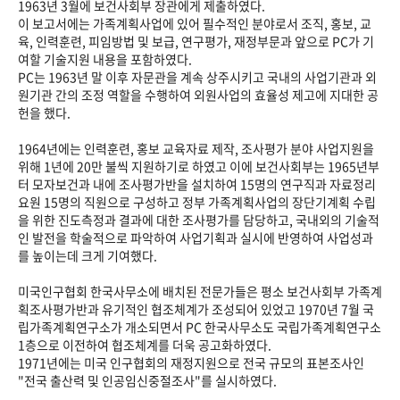
1963년 3월에 보건사회부 장관에게 제출하였다.
이 보고서에는 가족계획사업에 있어 필수적인 분야로서 조직, 홍보, 교
육, 인력훈련, 피임방법 및 보급, 연구평가, 재정부문과 앞으로 PC가 기
여할 기술지원 내용을 포함하였다.
PC는 1963년 말 이후 자문관을 계속 상주시키고 국내의 사업기관과 외
원기관 간의 조정 역할을 수행하여 외원사업의 효율성 제고에 지대한 공
헌을 했다.
1964년에는 인력훈련, 홍보 교육자료 제작, 조사평가 분야 사업지원을
위해 1년에 20만 불씩 지원하기로 하였고 이에 보건사회부는 1965년부
터 모자보건과 내에 조사평가반을 설치하여 15명의 연구직과 자료정리
요원 15명의 직원으로 구성하고 정부 가족계획사업의 장단기계획 수립
을 위한 진도측정과 결과에 대한 조사평가를 담당하고, 국내외의 기술적
인 발전을 학술적으로 파악하여 사업기획과 실시에 반영하여 사업성과
를 높이는데 크게 기여했다.
미국인구협회 한국사무소에 배치된 전문가들은 평소 보건사회부 가족계
획조사평가반과 유기적인 협조체계가 조성되어 있었고 1970년 7월 국
립가족계획연구소가 개소되면서 PC 한국사무소도 국립가족계획연구소
1층으로 이전하여 협조체계를 더욱 공고화하였다.
1971년에는 미국 인구협회의 재정지원으로 전국 규모의 표본조사인
"전국 출산력 및 인공임신중절조사"를 실시하였다.