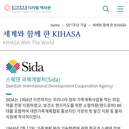
+1
home
50
주년 기념
세계와 함께 한 KIHASA
기관 역사
세계와 함께 한 KIHASA
걸어온 길
기관 변천사
역대 기관장
연구원 사람들
KIHASA With The World
연구 역사
정책과 연구
키워드로 보는 연구 역사
연구자들
간행물 변천사
스웨덴 국제개발처(Sida)
Swedish International Development Cooperation Agency
기록물 아카이브
SIDA는 1968년 이전까지는 우리나라 정부 가족계획사업용 먹는 피임
사진 아카이브
문서 기록물
행정박물
영상 기록물
약을 전량 지원하였고, 보건소 현지지도를 위한 소형차량(랜드로버) 80
대를 포함하여 대한가족계획협회 홍보지인 가정의 벗 발간 지원 등 물자
지원에 적극적이었다.
+1
50
주년 기념
1968년 7월 12일 ‘가족계획 분야 기술협력에 관한 한국과 스웨덴 정부