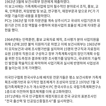
1963년 3월에 보건사회부 장관에게 제출하였다.
이 보고서에는 가족계획사업에 있어 필수적인 분야로서 조직, 홍보, 교
육, 인력훈련, 피임방법 및 보급, 연구평가, 재정부문과 앞으로 PC가 기
여할 기술지원 내용을 포함하였다.
PC는 1963년 말 이후 자문관을 계속 상주시키고 국내의 사업기관과 외
원기관 간의 조정 역할을 수행하여 외원사업의 효율성 제고에 지대한 공
헌을 했다.
1964년에는 인력훈련, 홍보 교육자료 제작, 조사평가 분야 사업지원을
위해 1년에 20만 불씩 지원하기로 하였고 이에 보건사회부는 1965년부
터 모자보건과 내에 조사평가반을 설치하여 15명의 연구직과 자료정리
요원 15명의 직원으로 구성하고 정부 가족계획사업의 장단기계획 수립
을 위한 진도측정과 결과에 대한 조사평가를 담당하고, 국내외의 기술적
인 발전을 학술적으로 파악하여 사업기획과 실시에 반영하여 사업성과
를 높이는데 크게 기여했다.
미국인구협회 한국사무소에 배치된 전문가들은 평소 보건사회부 가족계
획조사평가반과 유기적인 협조체계가 조성되어 있었고 1970년 7월 국
립가족계획연구소가 개소되면서 PC 한국사무소도 국립가족계획연구소
1층으로 이전하여 협조체계를 더욱 공고화하였다.
1971년에는 미국 인구협회의 재정지원으로 전국 규모의 표본조사인
"전국 출산력 및 인공임신중절조사"를 실시하였다.