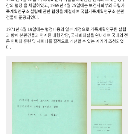
+1
성과 50선
숫자로 보는 50년
50
주년 광장
간의 협정’을 체결하였고, 1969년 4월 25일에는 보건사회부와 국립가
족계획연구소 설립에 관한 협정을 체결하여 국립가족계획연구소 본관
세계와 함께 한 KIHASA
건물이 준공되었다.
1971년 6월 19일에는 협정내용의 일부 개정으로 가족계획연구원 설립
VR 역사관
과 함께 본관건물과 연계된 대형 강당, 국제회의실을 완비하여 국내외 전
문 인력의 훈련 및 세미나를 질적으로 개선할 수 있는 계기가 조성되었
다.