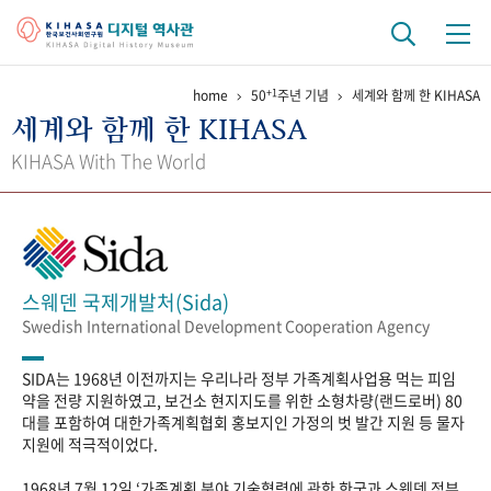
+1
home
50
주년 기념
세계와 함께 한 KIHASA
기관 역사
세계와 함께 한 KIHASA
걸어온 길
기관 변천사
역대 기관장
연구원 사람들
KIHASA With The World
연구 역사
정책과 연구
키워드로 보는 연구 역사
연구자들
간행물 변천사
스웨덴 국제개발처(Sida)
Swedish International Development Cooperation Agency
기록물 아카이브
SIDA는 1968년 이전까지는 우리나라 정부 가족계획사업용 먹는 피임
사진 아카이브
문서 기록물
행정박물
영상 기록물
약을 전량 지원하였고, 보건소 현지지도를 위한 소형차량(랜드로버) 80
대를 포함하여 대한가족계획협회 홍보지인 가정의 벗 발간 지원 등 물자
지원에 적극적이었다.
+1
50
주년 기념
1968년 7월 12일 ‘가족계획 분야 기술협력에 관한 한국과 스웨덴 정부