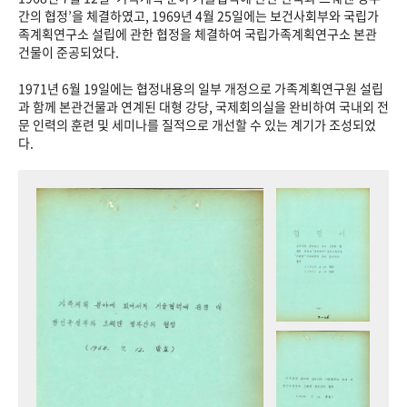
+1
성과 50선
숫자로 보는 50년
50
주년 광장
간의 협정’을 체결하였고, 1969년 4월 25일에는 보건사회부와 국립가
족계획연구소 설립에 관한 협정을 체결하여 국립가족계획연구소 본관
세계와 함께 한 KIHASA
건물이 준공되었다.
1971년 6월 19일에는 협정내용의 일부 개정으로 가족계획연구원 설립
VR 역사관
과 함께 본관건물과 연계된 대형 강당, 국제회의실을 완비하여 국내외 전
문 인력의 훈련 및 세미나를 질적으로 개선할 수 있는 계기가 조성되었
다.