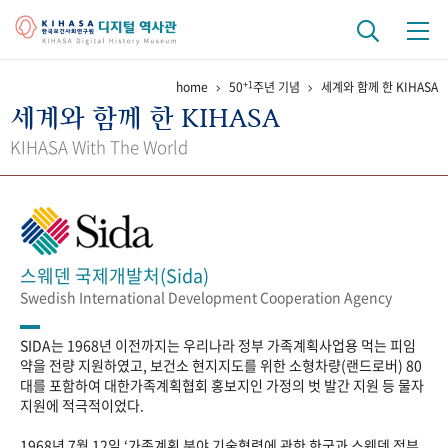
+1
home
50
주년 기념
세계와 함께 한 KIHASA
기관 역사
세계와 함께 한 KIHASA
걸어온 길
기관 변천사
역대 기관장
연구원 사람들
KIHASA With The World
연구 역사
정책과 연구
키워드로 보는 연구 역사
연구자들
간행물 변천사
스웨덴 국제개발처(Sida)
Swedish International Development Cooperation Agency
기록물 아카이브
SIDA는 1968년 이전까지는 우리나라 정부 가족계획사업용 먹는 피임
사진 아카이브
문서 기록물
행정박물
영상 기록물
약을 전량 지원하였고, 보건소 현지지도를 위한 소형차량(랜드로버) 80
대를 포함하여 대한가족계획협회 홍보지인 가정의 벗 발간 지원 등 물자
지원에 적극적이었다.
+1
50
주년 기념
1968년 7월 12일 ‘가족계획 분야 기술협력에 관한 한국과 스웨덴 정부