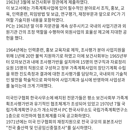
1963년 3월에 보건사회부 장관에게 제출하였다.
이 보고서에는 가족계획사업에 있어 필수적인 분야로서 조직, 홍보, 교
육, 인력훈련, 피임방법 및 보급, 연구평가, 재정부문과 앞으로 PC가 기
여할 기술지원 내용을 포함하였다.
PC는 1963년 말 이후 자문관을 계속 상주시키고 국내의 사업기관과 외
원기관 간의 조정 역할을 수행하여 외원사업의 효율성 제고에 지대한 공
헌을 했다.
1964년에는 인력훈련, 홍보 교육자료 제작, 조사평가 분야 사업지원을
위해 1년에 20만 불씩 지원하기로 하였고 이에 보건사회부는 1965년부
터 모자보건과 내에 조사평가반을 설치하여 15명의 연구직과 자료정리
요원 15명의 직원으로 구성하고 정부 가족계획사업의 장단기계획 수립
을 위한 진도측정과 결과에 대한 조사평가를 담당하고, 국내외의 기술적
인 발전을 학술적으로 파악하여 사업기획과 실시에 반영하여 사업성과
를 높이는데 크게 기여했다.
미국인구협회 한국사무소에 배치된 전문가들은 평소 보건사회부 가족계
획조사평가반과 유기적인 협조체계가 조성되어 있었고 1970년 7월 국
립가족계획연구소가 개소되면서 PC 한국사무소도 국립가족계획연구소
1층으로 이전하여 협조체계를 더욱 공고화하였다.
1971년에는 미국 인구협회의 재정지원으로 전국 규모의 표본조사인
"전국 출산력 및 인공임신중절조사"를 실시하였다.