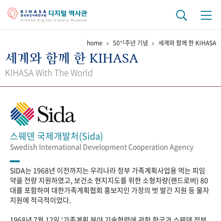
+1
home
50
주년 기념
세계와 함께 한 KIHASA
기관 역사
세계와 함께 한 KIHASA
걸어온 길
기관 변천사
역대 기관장
연구원 사람들
KIHASA With The World
연구 역사
정책과 연구
키워드로 보는 연구 역사
연구자들
간행물 변천사
스웨덴 국제개발처(Sida)
Swedish International Development Cooperation Agency
기록물 아카이브
SIDA는 1968년 이전까지는 우리나라 정부 가족계획사업용 먹는 피임
사진 아카이브
문서 기록물
행정박물
영상 기록물
약을 전량 지원하였고, 보건소 현지지도를 위한 소형차량(랜드로버) 80
대를 포함하여 대한가족계획협회 홍보지인 가정의 벗 발간 지원 등 물자
지원에 적극적이었다.
+1
50
주년 기념
1968년 7월 12일 ‘가족계획 분야 기술협력에 관한 한국과 스웨덴 정부