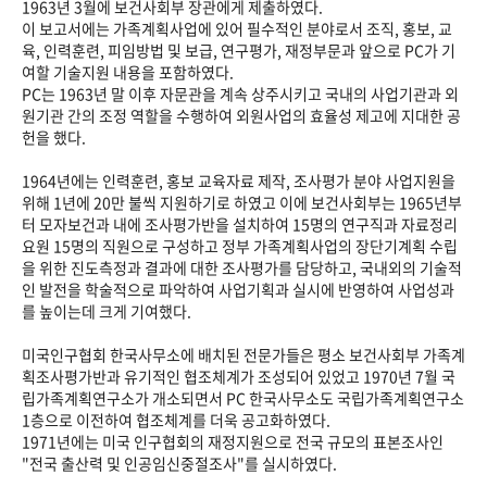
1963년 3월에 보건사회부 장관에게 제출하였다.
이 보고서에는 가족계획사업에 있어 필수적인 분야로서 조직, 홍보, 교
육, 인력훈련, 피임방법 및 보급, 연구평가, 재정부문과 앞으로 PC가 기
여할 기술지원 내용을 포함하였다.
PC는 1963년 말 이후 자문관을 계속 상주시키고 국내의 사업기관과 외
원기관 간의 조정 역할을 수행하여 외원사업의 효율성 제고에 지대한 공
헌을 했다.
1964년에는 인력훈련, 홍보 교육자료 제작, 조사평가 분야 사업지원을
위해 1년에 20만 불씩 지원하기로 하였고 이에 보건사회부는 1965년부
터 모자보건과 내에 조사평가반을 설치하여 15명의 연구직과 자료정리
요원 15명의 직원으로 구성하고 정부 가족계획사업의 장단기계획 수립
을 위한 진도측정과 결과에 대한 조사평가를 담당하고, 국내외의 기술적
인 발전을 학술적으로 파악하여 사업기획과 실시에 반영하여 사업성과
를 높이는데 크게 기여했다.
미국인구협회 한국사무소에 배치된 전문가들은 평소 보건사회부 가족계
획조사평가반과 유기적인 협조체계가 조성되어 있었고 1970년 7월 국
립가족계획연구소가 개소되면서 PC 한국사무소도 국립가족계획연구소
1층으로 이전하여 협조체계를 더욱 공고화하였다.
1971년에는 미국 인구협회의 재정지원으로 전국 규모의 표본조사인
"전국 출산력 및 인공임신중절조사"를 실시하였다.