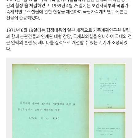
+1
성과 50선
숫자로 보는 50년
50
주년 광장
간의 협정’을 체결하였고, 1969년 4월 25일에는 보건사회부와 국립가
족계획연구소 설립에 관한 협정을 체결하여 국립가족계획연구소 본관
세계와 함께 한 KIHASA
건물이 준공되었다.
1971년 6월 19일에는 협정내용의 일부 개정으로 가족계획연구원 설립
VR 역사관
과 함께 본관건물과 연계된 대형 강당, 국제회의실을 완비하여 국내외 전
문 인력의 훈련 및 세미나를 질적으로 개선할 수 있는 계기가 조성되었
다.