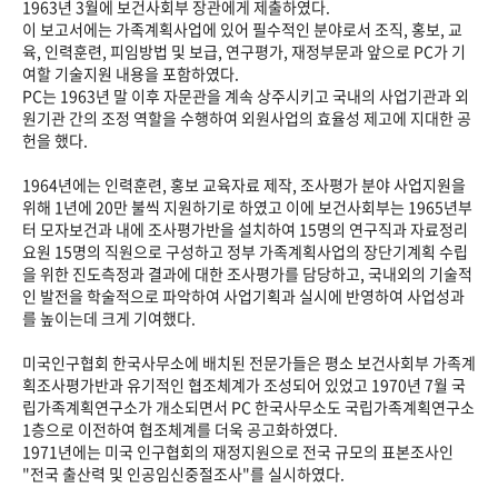
1963년 3월에 보건사회부 장관에게 제출하였다.
이 보고서에는 가족계획사업에 있어 필수적인 분야로서 조직, 홍보, 교
육, 인력훈련, 피임방법 및 보급, 연구평가, 재정부문과 앞으로 PC가 기
여할 기술지원 내용을 포함하였다.
PC는 1963년 말 이후 자문관을 계속 상주시키고 국내의 사업기관과 외
원기관 간의 조정 역할을 수행하여 외원사업의 효율성 제고에 지대한 공
헌을 했다.
1964년에는 인력훈련, 홍보 교육자료 제작, 조사평가 분야 사업지원을
위해 1년에 20만 불씩 지원하기로 하였고 이에 보건사회부는 1965년부
터 모자보건과 내에 조사평가반을 설치하여 15명의 연구직과 자료정리
요원 15명의 직원으로 구성하고 정부 가족계획사업의 장단기계획 수립
을 위한 진도측정과 결과에 대한 조사평가를 담당하고, 국내외의 기술적
인 발전을 학술적으로 파악하여 사업기획과 실시에 반영하여 사업성과
를 높이는데 크게 기여했다.
미국인구협회 한국사무소에 배치된 전문가들은 평소 보건사회부 가족계
획조사평가반과 유기적인 협조체계가 조성되어 있었고 1970년 7월 국
립가족계획연구소가 개소되면서 PC 한국사무소도 국립가족계획연구소
1층으로 이전하여 협조체계를 더욱 공고화하였다.
1971년에는 미국 인구협회의 재정지원으로 전국 규모의 표본조사인
"전국 출산력 및 인공임신중절조사"를 실시하였다.