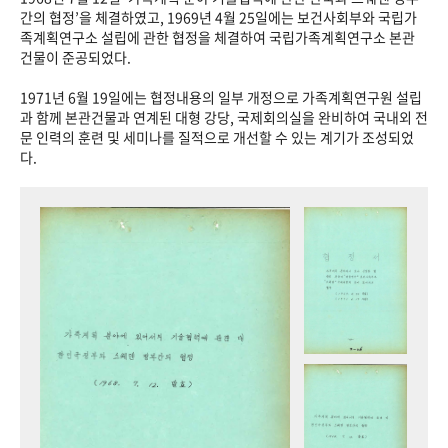
+1
성과 50선
숫자로 보는 50년
50
주년 광장
간의 협정’을 체결하였고, 1969년 4월 25일에는 보건사회부와 국립가
족계획연구소 설립에 관한 협정을 체결하여 국립가족계획연구소 본관
세계와 함께 한 KIHASA
건물이 준공되었다.
1971년 6월 19일에는 협정내용의 일부 개정으로 가족계획연구원 설립
VR 역사관
과 함께 본관건물과 연계된 대형 강당, 국제회의실을 완비하여 국내외 전
문 인력의 훈련 및 세미나를 질적으로 개선할 수 있는 계기가 조성되었
다.