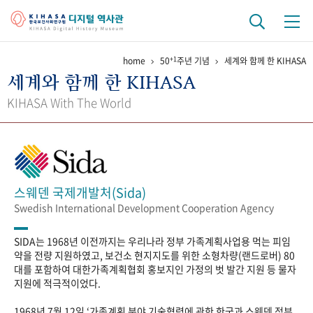
+1
home
50
주년 기념
세계와 함께 한 KIHASA
기관 역사
세계와 함께 한 KIHASA
걸어온 길
기관 변천사
역대 기관장
연구원 사람들
KIHASA With The World
연구 역사
정책과 연구
키워드로 보는 연구 역사
연구자들
간행물 변천사
스웨덴 국제개발처(Sida)
Swedish International Development Cooperation Agency
기록물 아카이브
SIDA는 1968년 이전까지는 우리나라 정부 가족계획사업용 먹는 피임
사진 아카이브
문서 기록물
행정박물
영상 기록물
약을 전량 지원하였고, 보건소 현지지도를 위한 소형차량(랜드로버) 80
대를 포함하여 대한가족계획협회 홍보지인 가정의 벗 발간 지원 등 물자
지원에 적극적이었다.
+1
50
주년 기념
1968년 7월 12일 ‘가족계획 분야 기술협력에 관한 한국과 스웨덴 정부