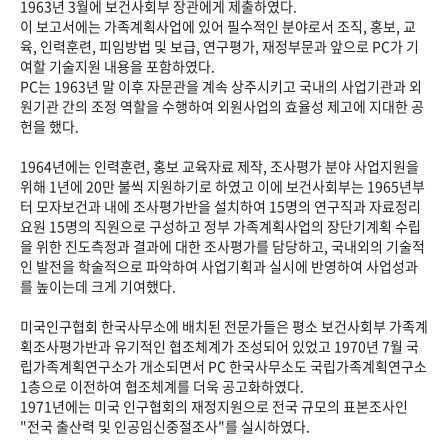
1963년 3월에 보건사회부 장관에게 제출하였다.
이 보고서에는 가족계획사업에 있어 필수적인 분야로서 조직, 홍보, 교
육, 인력훈련, 피임방법 및 보급, 연구평가, 재정부문과 앞으로 PC가 기
여할 기술지원 내용을 포함하였다.
PC는 1963년 말 이후 자문관을 계속 상주시키고 국내의 사업기관과 외
원기관 간의 조정 역할을 수행하여 외원사업의 효율성 제고에 지대한 공
헌을 했다.
1964년에는 인력훈련, 홍보 교육자료 제작, 조사평가 분야 사업지원을
위해 1년에 20만 불씩 지원하기로 하였고 이에 보건사회부는 1965년부
터 모자보건과 내에 조사평가반을 설치하여 15명의 연구직과 자료정리
요원 15명의 직원으로 구성하고 정부 가족계획사업의 장단기계획 수립
을 위한 진도측정과 결과에 대한 조사평가를 담당하고, 국내외의 기술적
인 발전을 학술적으로 파악하여 사업기획과 실시에 반영하여 사업성과
를 높이는데 크게 기여했다.
미국인구협회 한국사무소에 배치된 전문가들은 평소 보건사회부 가족계
획조사평가반과 유기적인 협조체계가 조성되어 있었고 1970년 7월 국
립가족계획연구소가 개소되면서 PC 한국사무소도 국립가족계획연구소
1층으로 이전하여 협조체계를 더욱 공고화하였다.
1971년에는 미국 인구협회의 재정지원으로 전국 규모의 표본조사인
"전국 출산력 및 인공임신중절조사"를 실시하였다.