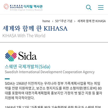
+1
home
50
주년 기념
세계와 함께 한 KIHASA
기관 역사
세계와 함께 한 KIHASA
걸어온 길
기관 변천사
역대 기관장
연구원 사람들
KIHASA With The World
연구 역사
정책과 연구
키워드로 보는 연구 역사
연구자들
간행물 변천사
스웨덴 국제개발처(Sida)
Swedish International Development Cooperation Agency
기록물 아카이브
SIDA는 1968년 이전까지는 우리나라 정부 가족계획사업용 먹는 피임
사진 아카이브
문서 기록물
행정박물
영상 기록물
약을 전량 지원하였고, 보건소 현지지도를 위한 소형차량(랜드로버) 80
대를 포함하여 대한가족계획협회 홍보지인 가정의 벗 발간 지원 등 물자
지원에 적극적이었다.
+1
50
주년 기념
1968년 7월 12일 ‘가족계획 분야 기술협력에 관한 한국과 스웨덴 정부