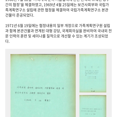
+1
성과 50선
숫자로 보는 50년
50
주년 광장
간의 협정’을 체결하였고, 1969년 4월 25일에는 보건사회부와 국립가
족계획연구소 설립에 관한 협정을 체결하여 국립가족계획연구소 본관
세계와 함께 한 KIHASA
건물이 준공되었다.
1971년 6월 19일에는 협정내용의 일부 개정으로 가족계획연구원 설립
VR 역사관
과 함께 본관건물과 연계된 대형 강당, 국제회의실을 완비하여 국내외 전
문 인력의 훈련 및 세미나를 질적으로 개선할 수 있는 계기가 조성되었
다.