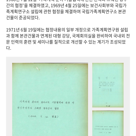
+1
성과 50선
숫자로 보는 50년
50
주년 광장
간의 협정’을 체결하였고, 1969년 4월 25일에는 보건사회부와 국립가
족계획연구소 설립에 관한 협정을 체결하여 국립가족계획연구소 본관
세계와 함께 한 KIHASA
건물이 준공되었다.
1971년 6월 19일에는 협정내용의 일부 개정으로 가족계획연구원 설립
VR 역사관
과 함께 본관건물과 연계된 대형 강당, 국제회의실을 완비하여 국내외 전
문 인력의 훈련 및 세미나를 질적으로 개선할 수 있는 계기가 조성되었
다.