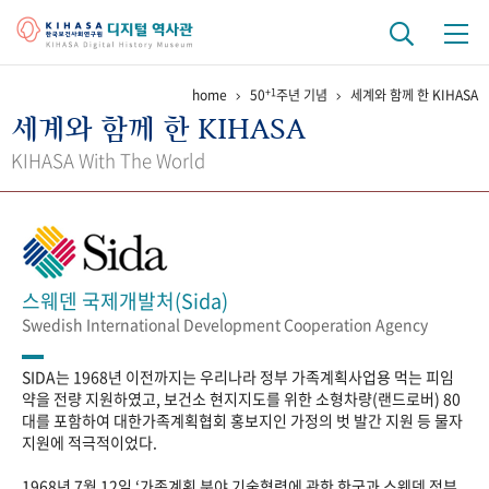
+1
home
50
주년 기념
세계와 함께 한 KIHASA
기관 역사
세계와 함께 한 KIHASA
걸어온 길
기관 변천사
역대 기관장
연구원 사람들
KIHASA With The World
연구 역사
정책과 연구
키워드로 보는 연구 역사
연구자들
간행물 변천사
스웨덴 국제개발처(Sida)
Swedish International Development Cooperation Agency
기록물 아카이브
SIDA는 1968년 이전까지는 우리나라 정부 가족계획사업용 먹는 피임
사진 아카이브
문서 기록물
행정박물
영상 기록물
약을 전량 지원하였고, 보건소 현지지도를 위한 소형차량(랜드로버) 80
대를 포함하여 대한가족계획협회 홍보지인 가정의 벗 발간 지원 등 물자
지원에 적극적이었다.
+1
50
주년 기념
1968년 7월 12일 ‘가족계획 분야 기술협력에 관한 한국과 스웨덴 정부