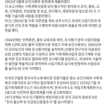
1963년 3월에 보건사회부 장관에게 제출하였다.
이 보고서에는 가족계획사업에 있어 필수적인 분야로서 조직, 홍보, 교
육, 인력훈련, 피임방법 및 보급, 연구평가, 재정부문과 앞으로 PC가 기
여할 기술지원 내용을 포함하였다.
PC는 1963년 말 이후 자문관을 계속 상주시키고 국내의 사업기관과 외
원기관 간의 조정 역할을 수행하여 외원사업의 효율성 제고에 지대한 공
헌을 했다.
1964년에는 인력훈련, 홍보 교육자료 제작, 조사평가 분야 사업지원을
위해 1년에 20만 불씩 지원하기로 하였고 이에 보건사회부는 1965년부
터 모자보건과 내에 조사평가반을 설치하여 15명의 연구직과 자료정리
요원 15명의 직원으로 구성하고 정부 가족계획사업의 장단기계획 수립
을 위한 진도측정과 결과에 대한 조사평가를 담당하고, 국내외의 기술적
인 발전을 학술적으로 파악하여 사업기획과 실시에 반영하여 사업성과
를 높이는데 크게 기여했다.
미국인구협회 한국사무소에 배치된 전문가들은 평소 보건사회부 가족계
획조사평가반과 유기적인 협조체계가 조성되어 있었고 1970년 7월 국
립가족계획연구소가 개소되면서 PC 한국사무소도 국립가족계획연구소
1층으로 이전하여 협조체계를 더욱 공고화하였다.
1971년에는 미국 인구협회의 재정지원으로 전국 규모의 표본조사인
"전국 출산력 및 인공임신중절조사"를 실시하였다.