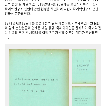
+1
성과 50선
숫자로 보는 50년
50
주년 광장
간의 협정’을 체결하였고, 1969년 4월 25일에는 보건사회부와 국립가
족계획연구소 설립에 관한 협정을 체결하여 국립가족계획연구소 본관
세계와 함께 한 KIHASA
건물이 준공되었다.
1971년 6월 19일에는 협정내용의 일부 개정으로 가족계획연구원 설립
VR 역사관
과 함께 본관건물과 연계된 대형 강당, 국제회의실을 완비하여 국내외 전
문 인력의 훈련 및 세미나를 질적으로 개선할 수 있는 계기가 조성되었
다.