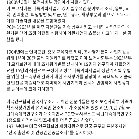
1963년 3월에 보건사회부 장관에게 제출하였다.
이 보고서에는 가족계획사업에 있어 필수적인 분야로서 조직, 홍보, 교
육, 인력훈련, 피임방법 및 보급, 연구평가, 재정부문과 앞으로 PC가 기
여할 기술지원 내용을 포함하였다.
PC는 1963년 말 이후 자문관을 계속 상주시키고 국내의 사업기관과 외
원기관 간의 조정 역할을 수행하여 외원사업의 효율성 제고에 지대한 공
헌을 했다.
1964년에는 인력훈련, 홍보 교육자료 제작, 조사평가 분야 사업지원을
위해 1년에 20만 불씩 지원하기로 하였고 이에 보건사회부는 1965년부
터 모자보건과 내에 조사평가반을 설치하여 15명의 연구직과 자료정리
요원 15명의 직원으로 구성하고 정부 가족계획사업의 장단기계획 수립
을 위한 진도측정과 결과에 대한 조사평가를 담당하고, 국내외의 기술적
인 발전을 학술적으로 파악하여 사업기획과 실시에 반영하여 사업성과
를 높이는데 크게 기여했다.
미국인구협회 한국사무소에 배치된 전문가들은 평소 보건사회부 가족계
획조사평가반과 유기적인 협조체계가 조성되어 있었고 1970년 7월 국
립가족계획연구소가 개소되면서 PC 한국사무소도 국립가족계획연구소
1층으로 이전하여 협조체계를 더욱 공고화하였다.
1971년에는 미국 인구협회의 재정지원으로 전국 규모의 표본조사인
"전국 출산력 및 인공임신중절조사"를 실시하였다.