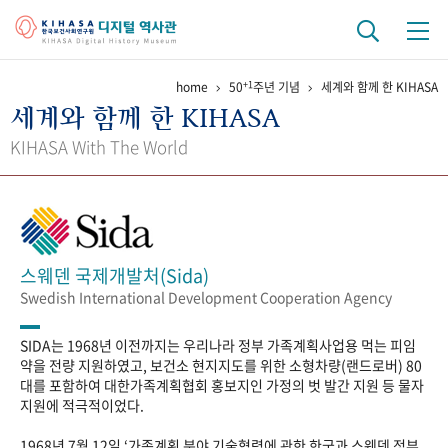
+1
home
50
주년 기념
세계와 함께 한 KIHASA
기관 역사
세계와 함께 한 KIHASA
걸어온 길
기관 변천사
역대 기관장
연구원 사람들
KIHASA With The World
연구 역사
정책과 연구
키워드로 보는 연구 역사
연구자들
간행물 변천사
스웨덴 국제개발처(Sida)
Swedish International Development Cooperation Agency
기록물 아카이브
SIDA는 1968년 이전까지는 우리나라 정부 가족계획사업용 먹는 피임
사진 아카이브
문서 기록물
행정박물
영상 기록물
약을 전량 지원하였고, 보건소 현지지도를 위한 소형차량(랜드로버) 80
대를 포함하여 대한가족계획협회 홍보지인 가정의 벗 발간 지원 등 물자
지원에 적극적이었다.
+1
50
주년 기념
1968년 7월 12일 ‘가족계획 분야 기술협력에 관한 한국과 스웨덴 정부