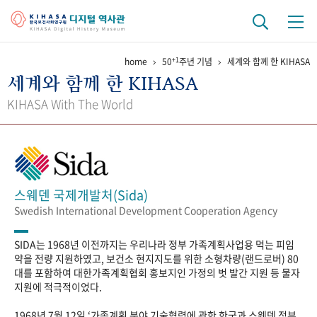
+1
home
50
주년 기념
세계와 함께 한 KIHASA
기관 역사
세계와 함께 한 KIHASA
걸어온 길
기관 변천사
역대 기관장
연구원 사람들
KIHASA With The World
연구 역사
정책과 연구
키워드로 보는 연구 역사
연구자들
간행물 변천사
스웨덴 국제개발처(Sida)
Swedish International Development Cooperation Agency
기록물 아카이브
SIDA는 1968년 이전까지는 우리나라 정부 가족계획사업용 먹는 피임
사진 아카이브
문서 기록물
행정박물
영상 기록물
약을 전량 지원하였고, 보건소 현지지도를 위한 소형차량(랜드로버) 80
대를 포함하여 대한가족계획협회 홍보지인 가정의 벗 발간 지원 등 물자
지원에 적극적이었다.
+1
50
주년 기념
1968년 7월 12일 ‘가족계획 분야 기술협력에 관한 한국과 스웨덴 정부