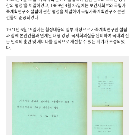
+1
성과 50선
숫자로 보는 50년
50
주년 광장
간의 협정’을 체결하였고, 1969년 4월 25일에는 보건사회부와 국립가
족계획연구소 설립에 관한 협정을 체결하여 국립가족계획연구소 본관
세계와 함께 한 KIHASA
건물이 준공되었다.
1971년 6월 19일에는 협정내용의 일부 개정으로 가족계획연구원 설립
VR 역사관
과 함께 본관건물과 연계된 대형 강당, 국제회의실을 완비하여 국내외 전
문 인력의 훈련 및 세미나를 질적으로 개선할 수 있는 계기가 조성되었
다.