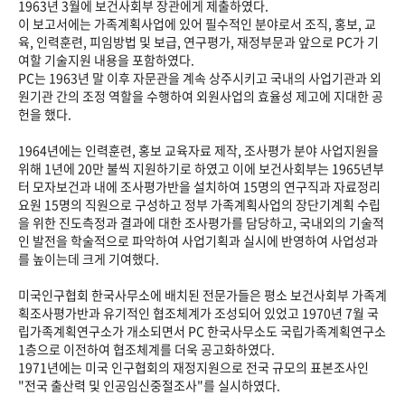
1963년 3월에 보건사회부 장관에게 제출하였다.
이 보고서에는 가족계획사업에 있어 필수적인 분야로서 조직, 홍보, 교
육, 인력훈련, 피임방법 및 보급, 연구평가, 재정부문과 앞으로 PC가 기
여할 기술지원 내용을 포함하였다.
PC는 1963년 말 이후 자문관을 계속 상주시키고 국내의 사업기관과 외
원기관 간의 조정 역할을 수행하여 외원사업의 효율성 제고에 지대한 공
헌을 했다.
1964년에는 인력훈련, 홍보 교육자료 제작, 조사평가 분야 사업지원을
위해 1년에 20만 불씩 지원하기로 하였고 이에 보건사회부는 1965년부
터 모자보건과 내에 조사평가반을 설치하여 15명의 연구직과 자료정리
요원 15명의 직원으로 구성하고 정부 가족계획사업의 장단기계획 수립
을 위한 진도측정과 결과에 대한 조사평가를 담당하고, 국내외의 기술적
인 발전을 학술적으로 파악하여 사업기획과 실시에 반영하여 사업성과
를 높이는데 크게 기여했다.
미국인구협회 한국사무소에 배치된 전문가들은 평소 보건사회부 가족계
획조사평가반과 유기적인 협조체계가 조성되어 있었고 1970년 7월 국
립가족계획연구소가 개소되면서 PC 한국사무소도 국립가족계획연구소
1층으로 이전하여 협조체계를 더욱 공고화하였다.
1971년에는 미국 인구협회의 재정지원으로 전국 규모의 표본조사인
"전국 출산력 및 인공임신중절조사"를 실시하였다.