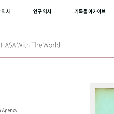
 역사
연구 역사
기록물 아카이브
온 길
정책과 연구
사진 아카이브
 변천사
키워드로 보는 연구 역사
문서 기록물
IHASA With The World
 기관장
연구자들
행정박물
 사람들
간행물 변천사
영상 기록물
n Agency