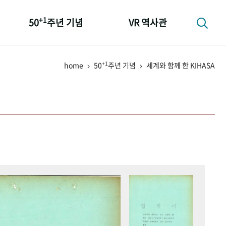
+1
50
주년 기념
VR 역사관
성과 50선
+1
home
50
주년 기념
세계와 함께 한 KIHASA
숫자로 보는 50년
+1
50
주년 광장
세계와 함께 한 KIHASA