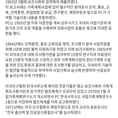
1963년 3월에 보건사회부 장관에게 제출하였다.
이 보고서에는 가족계획사업에 있어 필수적인 분야로서 조직, 홍보, 교
육, 인력훈련, 피임방법 및 보급, 연구평가, 재정부문과 앞으로 PC가 기
여할 기술지원 내용을 포함하였다.
PC는 1963년 말 이후 자문관을 계속 상주시키고 국내의 사업기관과 외
원기관 간의 조정 역할을 수행하여 외원사업의 효율성 제고에 지대한 공
헌을 했다.
1964년에는 인력훈련, 홍보 교육자료 제작, 조사평가 분야 사업지원을
위해 1년에 20만 불씩 지원하기로 하였고 이에 보건사회부는 1965년부
터 모자보건과 내에 조사평가반을 설치하여 15명의 연구직과 자료정리
요원 15명의 직원으로 구성하고 정부 가족계획사업의 장단기계획 수립
을 위한 진도측정과 결과에 대한 조사평가를 담당하고, 국내외의 기술적
인 발전을 학술적으로 파악하여 사업기획과 실시에 반영하여 사업성과
를 높이는데 크게 기여했다.
미국인구협회 한국사무소에 배치된 전문가들은 평소 보건사회부 가족계
획조사평가반과 유기적인 협조체계가 조성되어 있었고 1970년 7월 국
립가족계획연구소가 개소되면서 PC 한국사무소도 국립가족계획연구소
1층으로 이전하여 협조체계를 더욱 공고화하였다.
1971년에는 미국 인구협회의 재정지원으로 전국 규모의 표본조사인
"전국 출산력 및 인공임신중절조사"를 실시하였다.