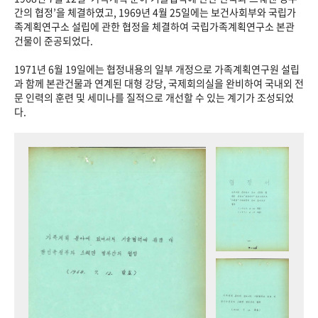
+1
성과 50선
숫자로 보는 50년
50
주년 광장
간의 협정’을 체결하였고, 1969년 4월 25일에는 보건사회부와 국립가
족계획연구소 설립에 관한 협정을 체결하여 국립가족계획연구소 본관
세계와 함께 한 KIHASA
건물이 준공되었다.
1971년 6월 19일에는 협정내용의 일부 개정으로 가족계획연구원 설립
VR 역사관
과 함께 본관건물과 연계된 대형 강당, 국제회의실을 완비하여 국내외 전
문 인력의 훈련 및 세미나를 질적으로 개선할 수 있는 계기가 조성되었
다.