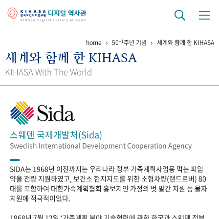
+1
home
50
주년 기념
세계와 함께 한 KIHASA
기관 역사
세계와 함께 한 KIHASA
걸어온 길
기관 변천사
역대 기관장
연구원 사람들
KIHASA With The World
연구 역사
정책과 연구
키워드로 보는 연구 역사
연구자들
간행물 변천사
스웨덴 국제개발처(Sida)
Swedish International Development Cooperation Agency
기록물 아카이브
SIDA는 1968년 이전까지는 우리나라 정부 가족계획사업용 먹는 피임
사진 아카이브
문서 기록물
행정박물
영상 기록물
약을 전량 지원하였고, 보건소 현지지도를 위한 소형차량(랜드로버) 80
대를 포함하여 대한가족계획협회 홍보지인 가정의 벗 발간 지원 등 물자
지원에 적극적이었다.
+1
50
주년 기념
1968년 7월 12일 ‘가족계획 분야 기술협력에 관한 한국과 스웨덴 정부