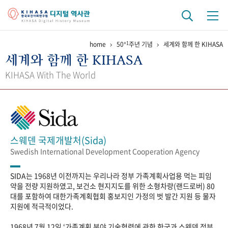
+1
home
50
주년 기념
세계와 함께 한 KIHASA
기관 역사
세계와 함께 한 KIHASA
걸어온 길
기관 변천사
역대 기관장
연구원 사람들
KIHASA With The World
연구 역사
정책과 연구
키워드로 보는 연구 역사
연구자들
간행물 변천사
스웨덴 국제개발처(Sida)
Swedish International Development Cooperation Agency
기록물 아카이브
SIDA는 1968년 이전까지는 우리나라 정부 가족계획사업용 먹는 피임
사진 아카이브
문서 기록물
행정박물
영상 기록물
약을 전량 지원하였고, 보건소 현지지도를 위한 소형차량(랜드로버) 80
대를 포함하여 대한가족계획협회 홍보지인 가정의 벗 발간 지원 등 물자
지원에 적극적이었다.
+1
50
주년 기념
1968년 7월 12일 ‘가족계획 분야 기술협력에 관한 한국과 스웨덴 정부