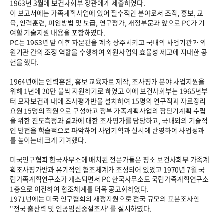
1963년 3월에 보건사회부 장관에게 제출하였다.
이 보고서에는 가족계획사업에 있어 필수적인 분야로서 조직, 홍보, 교
육, 인력훈련, 피임방법 및 보급, 연구평가, 재정부문과 앞으로 PC가 기
여할 기술지원 내용을 포함하였다.
PC는 1963년 말 이후 자문관을 계속 상주시키고 국내의 사업기관과 외
원기관 간의 조정 역할을 수행하여 외원사업의 효율성 제고에 지대한 공
헌을 했다.
1964년에는 인력훈련, 홍보 교육자료 제작, 조사평가 분야 사업지원을
위해 1년에 20만 불씩 지원하기로 하였고 이에 보건사회부는 1965년부
터 모자보건과 내에 조사평가반을 설치하여 15명의 연구직과 자료정리
요원 15명의 직원으로 구성하고 정부 가족계획사업의 장단기계획 수립
을 위한 진도측정과 결과에 대한 조사평가를 담당하고, 국내외의 기술적
인 발전을 학술적으로 파악하여 사업기획과 실시에 반영하여 사업성과
를 높이는데 크게 기여했다.
미국인구협회 한국사무소에 배치된 전문가들은 평소 보건사회부 가족계
획조사평가반과 유기적인 협조체계가 조성되어 있었고 1970년 7월 국
립가족계획연구소가 개소되면서 PC 한국사무소도 국립가족계획연구소
1층으로 이전하여 협조체계를 더욱 공고화하였다.
1971년에는 미국 인구협회의 재정지원으로 전국 규모의 표본조사인
"전국 출산력 및 인공임신중절조사"를 실시하였다.