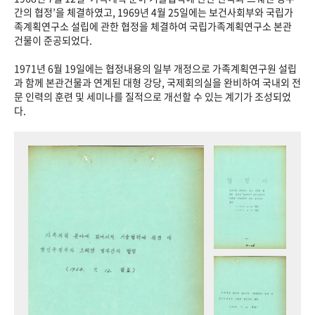
+1
성과 50선
숫자로 보는 50년
50
주년 광장
간의 협정’을 체결하였고, 1969년 4월 25일에는 보건사회부와 국립가
족계획연구소 설립에 관한 협정을 체결하여 국립가족계획연구소 본관
세계와 함께 한 KIHASA
건물이 준공되었다.
1971년 6월 19일에는 협정내용의 일부 개정으로 가족계획연구원 설립
VR 역사관
과 함께 본관건물과 연계된 대형 강당, 국제회의실을 완비하여 국내외 전
문 인력의 훈련 및 세미나를 질적으로 개선할 수 있는 계기가 조성되었
다.