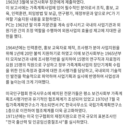
1963년 3월에 보건사회부 장관에게 제출하였다.
이 보고서에는 가족계획사업에 있어 필수적인 분야로서 조직, 홍보, 교
육, 인력훈련, 피임방법 및 보급, 연구평가, 재정부문과 앞으로 PC가 기
여할 기술지원 내용을 포함하였다.
PC는 1963년 말 이후 자문관을 계속 상주시키고 국내의 사업기관과 외
원기관 간의 조정 역할을 수행하여 외원사업의 효율성 제고에 지대한 공
헌을 했다.
1964년에는 인력훈련, 홍보 교육자료 제작, 조사평가 분야 사업지원을
위해 1년에 20만 불씩 지원하기로 하였고 이에 보건사회부는 1965년부
터 모자보건과 내에 조사평가반을 설치하여 15명의 연구직과 자료정리
요원 15명의 직원으로 구성하고 정부 가족계획사업의 장단기계획 수립
을 위한 진도측정과 결과에 대한 조사평가를 담당하고, 국내외의 기술적
인 발전을 학술적으로 파악하여 사업기획과 실시에 반영하여 사업성과
를 높이는데 크게 기여했다.
미국인구협회 한국사무소에 배치된 전문가들은 평소 보건사회부 가족계
획조사평가반과 유기적인 협조체계가 조성되어 있었고 1970년 7월 국
립가족계획연구소가 개소되면서 PC 한국사무소도 국립가족계획연구소
1층으로 이전하여 협조체계를 더욱 공고화하였다.
1971년에는 미국 인구협회의 재정지원으로 전국 규모의 표본조사인
"전국 출산력 및 인공임신중절조사"를 실시하였다.