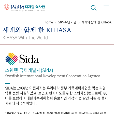
+1
home
50
주년 기념
세계와 함께 한 KIHASA
기관 역사
세계와 함께 한 KIHASA
걸어온 길
기관 변천사
역대 기관장
연구원 사람들
KIHASA With The World
연구 역사
정책과 연구
키워드로 보는 연구 역사
연구자들
간행물 변천사
스웨덴 국제개발처(Sida)
Swedish International Development Cooperation Agency
기록물 아카이브
SIDA는 1968년 이전까지는 우리나라 정부 가족계획사업용 먹는 피임
사진 아카이브
문서 기록물
행정박물
영상 기록물
약을 전량 지원하였고, 보건소 현지지도를 위한 소형차량(랜드로버) 80
대를 포함하여 대한가족계획협회 홍보지인 가정의 벗 발간 지원 등 물자
지원에 적극적이었다.
+1
50
주년 기념
1968년 7월 12일 ‘가족계획 분야 기술협력에 관한 한국과 스웨덴 정부