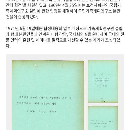
+1
성과 50선
숫자로 보는 50년
50
주년 광장
간의 협정’을 체결하였고, 1969년 4월 25일에는 보건사회부와 국립가
족계획연구소 설립에 관한 협정을 체결하여 국립가족계획연구소 본관
세계와 함께 한 KIHASA
건물이 준공되었다.
1971년 6월 19일에는 협정내용의 일부 개정으로 가족계획연구원 설립
VR 역사관
과 함께 본관건물과 연계된 대형 강당, 국제회의실을 완비하여 국내외 전
문 인력의 훈련 및 세미나를 질적으로 개선할 수 있는 계기가 조성되었
다.