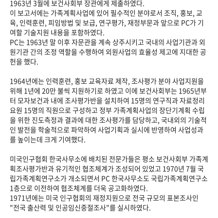
1963년 3월에 보건사회부 장관에게 제출하였다.
이 보고서에는 가족계획사업에 있어 필수적인 분야로서 조직, 홍보, 교
육, 인력훈련, 피임방법 및 보급, 연구평가, 재정부문과 앞으로 PC가 기
여할 기술지원 내용을 포함하였다.
PC는 1963년 말 이후 자문관을 계속 상주시키고 국내의 사업기관과 외
원기관 간의 조정 역할을 수행하여 외원사업의 효율성 제고에 지대한 공
헌을 했다.
1964년에는 인력훈련, 홍보 교육자료 제작, 조사평가 분야 사업지원을
위해 1년에 20만 불씩 지원하기로 하였고 이에 보건사회부는 1965년부
터 모자보건과 내에 조사평가반을 설치하여 15명의 연구직과 자료정리
요원 15명의 직원으로 구성하고 정부 가족계획사업의 장단기계획 수립
을 위한 진도측정과 결과에 대한 조사평가를 담당하고, 국내외의 기술적
인 발전을 학술적으로 파악하여 사업기획과 실시에 반영하여 사업성과
를 높이는데 크게 기여했다.
미국인구협회 한국사무소에 배치된 전문가들은 평소 보건사회부 가족계
획조사평가반과 유기적인 협조체계가 조성되어 있었고 1970년 7월 국
립가족계획연구소가 개소되면서 PC 한국사무소도 국립가족계획연구소
1층으로 이전하여 협조체계를 더욱 공고화하였다.
1971년에는 미국 인구협회의 재정지원으로 전국 규모의 표본조사인
"전국 출산력 및 인공임신중절조사"를 실시하였다.