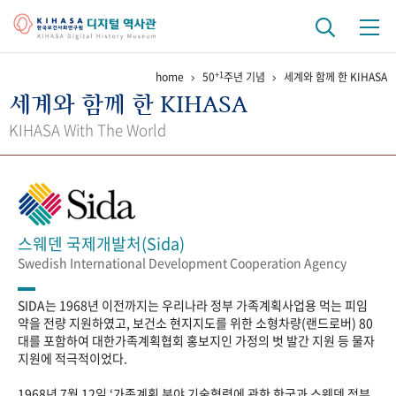
+1
home
50
주년 기념
세계와 함께 한 KIHASA
기관 역사
세계와 함께 한 KIHASA
걸어온 길
기관 변천사
역대 기관장
연구원 사람들
KIHASA With The World
연구 역사
정책과 연구
키워드로 보는 연구 역사
연구자들
간행물 변천사
스웨덴 국제개발처(Sida)
Swedish International Development Cooperation Agency
기록물 아카이브
SIDA는 1968년 이전까지는 우리나라 정부 가족계획사업용 먹는 피임
사진 아카이브
문서 기록물
행정박물
영상 기록물
약을 전량 지원하였고, 보건소 현지지도를 위한 소형차량(랜드로버) 80
대를 포함하여 대한가족계획협회 홍보지인 가정의 벗 발간 지원 등 물자
지원에 적극적이었다.
+1
50
주년 기념
1968년 7월 12일 ‘가족계획 분야 기술협력에 관한 한국과 스웨덴 정부