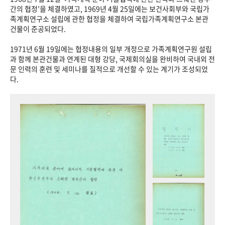
+1
성과 50선
숫자로 보는 50년
50
주년 광장
간의 협정’을 체결하였고, 1969년 4월 25일에는 보건사회부와 국립가
족계획연구소 설립에 관한 협정을 체결하여 국립가족계획연구소 본관
세계와 함께 한 KIHASA
건물이 준공되었다.
1971년 6월 19일에는 협정내용의 일부 개정으로 가족계획연구원 설립
VR 역사관
과 함께 본관건물과 연계된 대형 강당, 국제회의실을 완비하여 국내외 전
문 인력의 훈련 및 세미나를 질적으로 개선할 수 있는 계기가 조성되었
다.