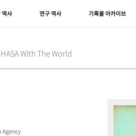
 역사
연구 역사
기록물 아카이브
온 길
정책과 연구
사진 아카이브
 변천사
키워드로 보는 연구 역사
문서 기록물
IHASA With The World
 기관장
연구자들
행정박물
 사람들
간행물 변천사
영상 기록물
n Agency