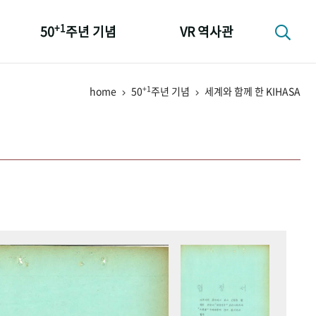
+1
50
주년 기념
VR 역사관
성과 50선
+1
home
50
주년 기념
세계와 함께 한 KIHASA
숫자로 보는 50년
+1
50
주년 광장
세계와 함께 한 KIHASA