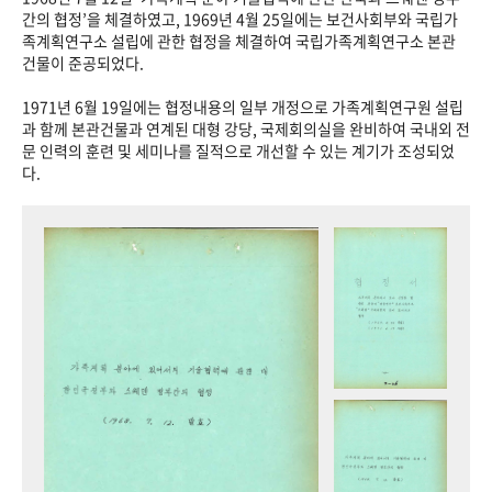
+1
성과 50선
숫자로 보는 50년
50
주년 광장
간의 협정’을 체결하였고, 1969년 4월 25일에는 보건사회부와 국립가
족계획연구소 설립에 관한 협정을 체결하여 국립가족계획연구소 본관
세계와 함께 한 KIHASA
건물이 준공되었다.
1971년 6월 19일에는 협정내용의 일부 개정으로 가족계획연구원 설립
VR 역사관
과 함께 본관건물과 연계된 대형 강당, 국제회의실을 완비하여 국내외 전
문 인력의 훈련 및 세미나를 질적으로 개선할 수 있는 계기가 조성되었
다.