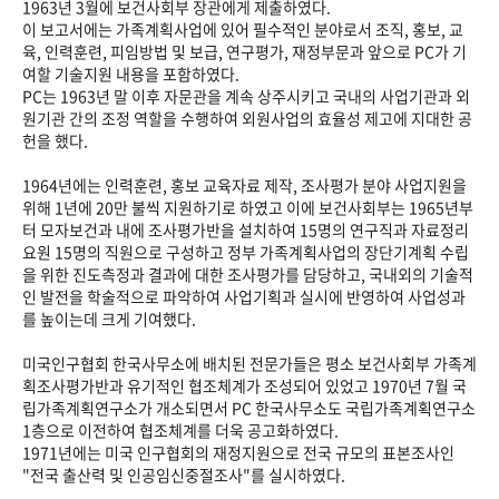
1963년 3월에 보건사회부 장관에게 제출하였다.
이 보고서에는 가족계획사업에 있어 필수적인 분야로서 조직, 홍보, 교
육, 인력훈련, 피임방법 및 보급, 연구평가, 재정부문과 앞으로 PC가 기
여할 기술지원 내용을 포함하였다.
PC는 1963년 말 이후 자문관을 계속 상주시키고 국내의 사업기관과 외
원기관 간의 조정 역할을 수행하여 외원사업의 효율성 제고에 지대한 공
헌을 했다.
1964년에는 인력훈련, 홍보 교육자료 제작, 조사평가 분야 사업지원을
위해 1년에 20만 불씩 지원하기로 하였고 이에 보건사회부는 1965년부
터 모자보건과 내에 조사평가반을 설치하여 15명의 연구직과 자료정리
요원 15명의 직원으로 구성하고 정부 가족계획사업의 장단기계획 수립
을 위한 진도측정과 결과에 대한 조사평가를 담당하고, 국내외의 기술적
인 발전을 학술적으로 파악하여 사업기획과 실시에 반영하여 사업성과
를 높이는데 크게 기여했다.
미국인구협회 한국사무소에 배치된 전문가들은 평소 보건사회부 가족계
획조사평가반과 유기적인 협조체계가 조성되어 있었고 1970년 7월 국
립가족계획연구소가 개소되면서 PC 한국사무소도 국립가족계획연구소
1층으로 이전하여 협조체계를 더욱 공고화하였다.
1971년에는 미국 인구협회의 재정지원으로 전국 규모의 표본조사인
"전국 출산력 및 인공임신중절조사"를 실시하였다.