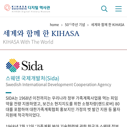
+1
home
50
주년 기념
세계와 함께 한 KIHASA
기관 역사
세계와 함께 한 KIHASA
걸어온 길
기관 변천사
역대 기관장
연구원 사람들
KIHASA With The World
연구 역사
정책과 연구
키워드로 보는 연구 역사
연구자들
간행물 변천사
스웨덴 국제개발처(Sida)
Swedish International Development Cooperation Agency
기록물 아카이브
SIDA는 1968년 이전까지는 우리나라 정부 가족계획사업용 먹는 피임
사진 아카이브
문서 기록물
행정박물
영상 기록물
약을 전량 지원하였고, 보건소 현지지도를 위한 소형차량(랜드로버) 80
대를 포함하여 대한가족계획협회 홍보지인 가정의 벗 발간 지원 등 물자
지원에 적극적이었다.
+1
50
주년 기념
1968년 7월 12일 ‘가족계획 분야 기술협력에 관한 한국과 스웨덴 정부