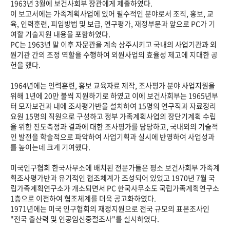
1963년 3월에 보건사회부 장관에게 제출하였다.
이 보고서에는 가족계획사업에 있어 필수적인 분야로서 조직, 홍보, 교
육, 인력훈련, 피임방법 및 보급, 연구평가, 재정부문과 앞으로 PC가 기
여할 기술지원 내용을 포함하였다.
PC는 1963년 말 이후 자문관을 계속 상주시키고 국내의 사업기관과 외
원기관 간의 조정 역할을 수행하여 외원사업의 효율성 제고에 지대한 공
헌을 했다.
1964년에는 인력훈련, 홍보 교육자료 제작, 조사평가 분야 사업지원을
위해 1년에 20만 불씩 지원하기로 하였고 이에 보건사회부는 1965년부
터 모자보건과 내에 조사평가반을 설치하여 15명의 연구직과 자료정리
요원 15명의 직원으로 구성하고 정부 가족계획사업의 장단기계획 수립
을 위한 진도측정과 결과에 대한 조사평가를 담당하고, 국내외의 기술적
인 발전을 학술적으로 파악하여 사업기획과 실시에 반영하여 사업성과
를 높이는데 크게 기여했다.
미국인구협회 한국사무소에 배치된 전문가들은 평소 보건사회부 가족계
획조사평가반과 유기적인 협조체계가 조성되어 있었고 1970년 7월 국
립가족계획연구소가 개소되면서 PC 한국사무소도 국립가족계획연구소
1층으로 이전하여 협조체계를 더욱 공고화하였다.
1971년에는 미국 인구협회의 재정지원으로 전국 규모의 표본조사인
"전국 출산력 및 인공임신중절조사"를 실시하였다.