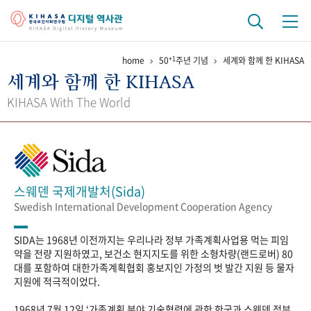
+1
home
50
주년 기념
세계와 함께 한 KIHASA
기관 역사
세계와 함께 한 KIHASA
걸어온 길
기관 변천사
역대 기관장
연구원 사람들
KIHASA With The World
연구 역사
정책과 연구
키워드로 보는 연구 역사
연구자들
간행물 변천사
스웨덴 국제개발처(Sida)
Swedish International Development Cooperation Agency
기록물 아카이브
SIDA는 1968년 이전까지는 우리나라 정부 가족계획사업용 먹는 피임
사진 아카이브
문서 기록물
행정박물
영상 기록물
약을 전량 지원하였고, 보건소 현지지도를 위한 소형차량(랜드로버) 80
대를 포함하여 대한가족계획협회 홍보지인 가정의 벗 발간 지원 등 물자
지원에 적극적이었다.
+1
50
주년 기념
1968년 7월 12일 ‘가족계획 분야 기술협력에 관한 한국과 스웨덴 정부