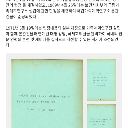
+1
성과 50선
숫자로 보는 50년
50
주년 광장
간의 협정’을 체결하였고, 1969년 4월 25일에는 보건사회부와 국립가
족계획연구소 설립에 관한 협정을 체결하여 국립가족계획연구소 본관
세계와 함께 한 KIHASA
건물이 준공되었다.
1971년 6월 19일에는 협정내용의 일부 개정으로 가족계획연구원 설립
VR 역사관
과 함께 본관건물과 연계된 대형 강당, 국제회의실을 완비하여 국내외 전
문 인력의 훈련 및 세미나를 질적으로 개선할 수 있는 계기가 조성되었
다.