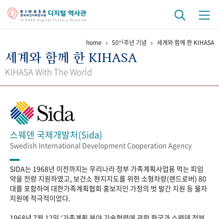
+1
home
50
주년 기념
세계와 함께 한 KIHASA
기관 역사
세계와 함께 한 KIHASA
걸어온 길
기관 변천사
역대 기관장
연구원 사람들
KIHASA With The World
연구 역사
정책과 연구
키워드로 보는 연구 역사
연구자들
간행물 변천사
스웨덴 국제개발처(Sida)
Swedish International Development Cooperation Agency
기록물 아카이브
SIDA는 1968년 이전까지는 우리나라 정부 가족계획사업용 먹는 피임
사진 아카이브
문서 기록물
행정박물
영상 기록물
약을 전량 지원하였고, 보건소 현지지도를 위한 소형차량(랜드로버) 80
대를 포함하여 대한가족계획협회 홍보지인 가정의 벗 발간 지원 등 물자
지원에 적극적이었다.
+1
50
주년 기념
1968년 7월 12일 ‘가족계획 분야 기술협력에 관한 한국과 스웨덴 정부