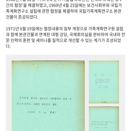
+1
성과 50선
숫자로 보는 50년
50
주년 광장
간의 협정’을 체결하였고, 1969년 4월 25일에는 보건사회부와 국립가
족계획연구소 설립에 관한 협정을 체결하여 국립가족계획연구소 본관
세계와 함께 한 KIHASA
건물이 준공되었다.
1971년 6월 19일에는 협정내용의 일부 개정으로 가족계획연구원 설립
VR 역사관
과 함께 본관건물과 연계된 대형 강당, 국제회의실을 완비하여 국내외 전
문 인력의 훈련 및 세미나를 질적으로 개선할 수 있는 계기가 조성되었
다.