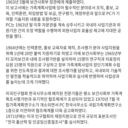
1963년 3월에 보건사회부 장관에게 제출하였다.
이 보고서에는 가족계획사업에 있어 필수적인 분야로서 조직, 홍보, 교
육, 인력훈련, 피임방법 및 보급, 연구평가, 재정부문과 앞으로 PC가 기
여할 기술지원 내용을 포함하였다.
PC는 1963년 말 이후 자문관을 계속 상주시키고 국내의 사업기관과 외
원기관 간의 조정 역할을 수행하여 외원사업의 효율성 제고에 지대한 공
헌을 했다.
1964년에는 인력훈련, 홍보 교육자료 제작, 조사평가 분야 사업지원을
위해 1년에 20만 불씩 지원하기로 하였고 이에 보건사회부는 1965년부
터 모자보건과 내에 조사평가반을 설치하여 15명의 연구직과 자료정리
요원 15명의 직원으로 구성하고 정부 가족계획사업의 장단기계획 수립
을 위한 진도측정과 결과에 대한 조사평가를 담당하고, 국내외의 기술적
인 발전을 학술적으로 파악하여 사업기획과 실시에 반영하여 사업성과
를 높이는데 크게 기여했다.
미국인구협회 한국사무소에 배치된 전문가들은 평소 보건사회부 가족계
획조사평가반과 유기적인 협조체계가 조성되어 있었고 1970년 7월 국
립가족계획연구소가 개소되면서 PC 한국사무소도 국립가족계획연구소
1층으로 이전하여 협조체계를 더욱 공고화하였다.
1971년에는 미국 인구협회의 재정지원으로 전국 규모의 표본조사인
"전국 출산력 및 인공임신중절조사"를 실시하였다.