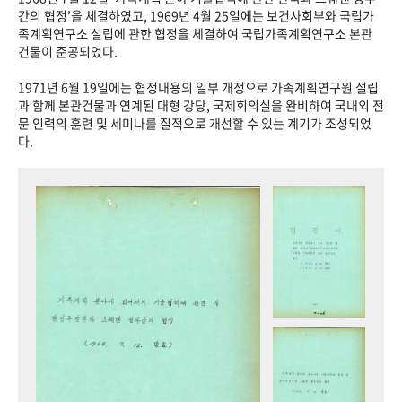
+1
성과 50선
숫자로 보는 50년
50
주년 광장
간의 협정’을 체결하였고, 1969년 4월 25일에는 보건사회부와 국립가
족계획연구소 설립에 관한 협정을 체결하여 국립가족계획연구소 본관
세계와 함께 한 KIHASA
건물이 준공되었다.
1971년 6월 19일에는 협정내용의 일부 개정으로 가족계획연구원 설립
VR 역사관
과 함께 본관건물과 연계된 대형 강당, 국제회의실을 완비하여 국내외 전
문 인력의 훈련 및 세미나를 질적으로 개선할 수 있는 계기가 조성되었
다.