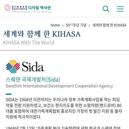
+1
home
50
주년 기념
세계와 함께 한 KIHASA
기관 역사
세계와 함께 한 KIHASA
걸어온 길
기관 변천사
역대 기관장
연구원 사람들
KIHASA With The World
연구 역사
정책과 연구
키워드로 보는 연구 역사
연구자들
간행물 변천사
스웨덴 국제개발처(Sida)
Swedish International Development Cooperation Agency
기록물 아카이브
SIDA는 1968년 이전까지는 우리나라 정부 가족계획사업용 먹는 피임
사진 아카이브
문서 기록물
행정박물
영상 기록물
약을 전량 지원하였고, 보건소 현지지도를 위한 소형차량(랜드로버) 80
대를 포함하여 대한가족계획협회 홍보지인 가정의 벗 발간 지원 등 물자
지원에 적극적이었다.
+1
50
주년 기념
1968년 7월 12일 ‘가족계획 분야 기술협력에 관한 한국과 스웨덴 정부