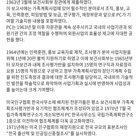
1963년 3월에 보건사회부 장관에게 제출하였다.
이 보고서에는 가족계획사업에 있어 필수적인 분야로서 조직, 홍보, 교
육, 인력훈련, 피임방법 및 보급, 연구평가, 재정부문과 앞으로 PC가 기
여할 기술지원 내용을 포함하였다.
PC는 1963년 말 이후 자문관을 계속 상주시키고 국내의 사업기관과 외
원기관 간의 조정 역할을 수행하여 외원사업의 효율성 제고에 지대한 공
헌을 했다.
1964년에는 인력훈련, 홍보 교육자료 제작, 조사평가 분야 사업지원을
위해 1년에 20만 불씩 지원하기로 하였고 이에 보건사회부는 1965년부
터 모자보건과 내에 조사평가반을 설치하여 15명의 연구직과 자료정리
요원 15명의 직원으로 구성하고 정부 가족계획사업의 장단기계획 수립
을 위한 진도측정과 결과에 대한 조사평가를 담당하고, 국내외의 기술적
인 발전을 학술적으로 파악하여 사업기획과 실시에 반영하여 사업성과
를 높이는데 크게 기여했다.
미국인구협회 한국사무소에 배치된 전문가들은 평소 보건사회부 가족계
획조사평가반과 유기적인 협조체계가 조성되어 있었고 1970년 7월 국
립가족계획연구소가 개소되면서 PC 한국사무소도 국립가족계획연구소
1층으로 이전하여 협조체계를 더욱 공고화하였다.
1971년에는 미국 인구협회의 재정지원으로 전국 규모의 표본조사인
"전국 출산력 및 인공임신중절조사"를 실시하였다.