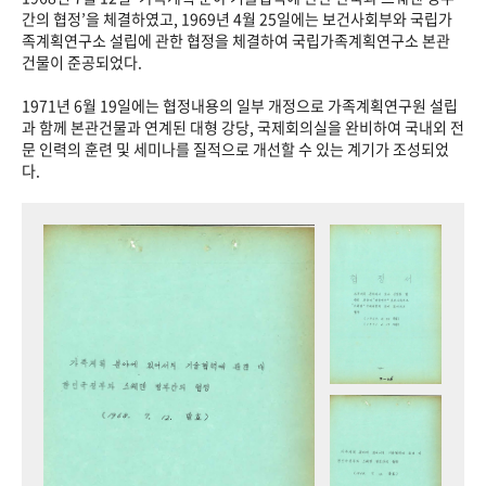
+1
성과 50선
숫자로 보는 50년
50
주년 광장
간의 협정’을 체결하였고, 1969년 4월 25일에는 보건사회부와 국립가
족계획연구소 설립에 관한 협정을 체결하여 국립가족계획연구소 본관
세계와 함께 한 KIHASA
건물이 준공되었다.
1971년 6월 19일에는 협정내용의 일부 개정으로 가족계획연구원 설립
VR 역사관
과 함께 본관건물과 연계된 대형 강당, 국제회의실을 완비하여 국내외 전
문 인력의 훈련 및 세미나를 질적으로 개선할 수 있는 계기가 조성되었
다.