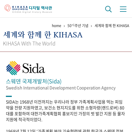
+1
home
50
주년 기념
세계와 함께 한 KIHASA
기관 역사
세계와 함께 한 KIHASA
걸어온 길
기관 변천사
역대 기관장
연구원 사람들
KIHASA With The World
연구 역사
정책과 연구
키워드로 보는 연구 역사
연구자들
간행물 변천사
스웨덴 국제개발처(Sida)
Swedish International Development Cooperation Agency
기록물 아카이브
SIDA는 1968년 이전까지는 우리나라 정부 가족계획사업용 먹는 피임
사진 아카이브
문서 기록물
행정박물
영상 기록물
약을 전량 지원하였고, 보건소 현지지도를 위한 소형차량(랜드로버) 80
대를 포함하여 대한가족계획협회 홍보지인 가정의 벗 발간 지원 등 물자
지원에 적극적이었다.
+1
50
주년 기념
1968년 7월 12일 ‘가족계획 분야 기술협력에 관한 한국과 스웨덴 정부