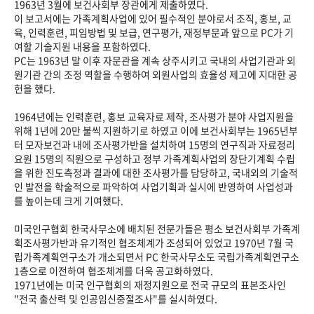
1963년 3월에 보건사회부 장관에게 제출하였다.
이 보고서에는 가족계획사업에 있어 필수적인 분야로서 조직, 홍보, 교
육, 인력훈련, 피임방법 및 보급, 연구평가, 재정부문과 앞으로 PC가 기
여할 기술지원 내용을 포함하였다.
PC는 1963년 말 이후 자문관을 계속 상주시키고 국내의 사업기관과 외
원기관 간의 조정 역할을 수행하여 외원사업의 효율성 제고에 지대한 공
헌을 했다.
1964년에는 인력훈련, 홍보 교육자료 제작, 조사평가 분야 사업지원을
위해 1년에 20만 불씩 지원하기로 하였고 이에 보건사회부는 1965년부
터 모자보건과 내에 조사평가반을 설치하여 15명의 연구직과 자료정리
요원 15명의 직원으로 구성하고 정부 가족계획사업의 장단기계획 수립
을 위한 진도측정과 결과에 대한 조사평가를 담당하고, 국내외의 기술적
인 발전을 학술적으로 파악하여 사업기획과 실시에 반영하여 사업성과
를 높이는데 크게 기여했다.
미국인구협회 한국사무소에 배치된 전문가들은 평소 보건사회부 가족계
획조사평가반과 유기적인 협조체계가 조성되어 있었고 1970년 7월 국
립가족계획연구소가 개소되면서 PC 한국사무소도 국립가족계획연구소
1층으로 이전하여 협조체계를 더욱 공고화하였다.
1971년에는 미국 인구협회의 재정지원으로 전국 규모의 표본조사인
"전국 출산력 및 인공임신중절조사"를 실시하였다.