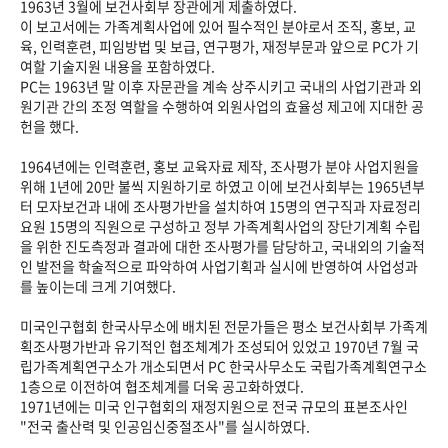
1963년 3월에 보건사회부 장관에게 제출하였다.
이 보고서에는 가족계획사업에 있어 필수적인 분야로서 조직, 홍보, 교
육, 인력훈련, 피임방법 및 보급, 연구평가, 재정부문과 앞으로 PC가 기
여할 기술지원 내용을 포함하였다.
PC는 1963년 말 이후 자문관을 계속 상주시키고 국내의 사업기관과 외
원기관 간의 조정 역할을 수행하여 외원사업의 효율성 제고에 지대한 공
헌을 했다.
1964년에는 인력훈련, 홍보 교육자료 제작, 조사평가 분야 사업지원을
위해 1년에 20만 불씩 지원하기로 하였고 이에 보건사회부는 1965년부
터 모자보건과 내에 조사평가반을 설치하여 15명의 연구직과 자료정리
요원 15명의 직원으로 구성하고 정부 가족계획사업의 장단기계획 수립
을 위한 진도측정과 결과에 대한 조사평가를 담당하고, 국내외의 기술적
인 발전을 학술적으로 파악하여 사업기획과 실시에 반영하여 사업성과
를 높이는데 크게 기여했다.
미국인구협회 한국사무소에 배치된 전문가들은 평소 보건사회부 가족계
획조사평가반과 유기적인 협조체계가 조성되어 있었고 1970년 7월 국
립가족계획연구소가 개소되면서 PC 한국사무소도 국립가족계획연구소
1층으로 이전하여 협조체계를 더욱 공고화하였다.
1971년에는 미국 인구협회의 재정지원으로 전국 규모의 표본조사인
"전국 출산력 및 인공임신중절조사"를 실시하였다.