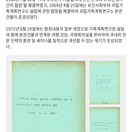
+1
성과 50선
숫자로 보는 50년
50
주년 광장
간의 협정’을 체결하였고, 1969년 4월 25일에는 보건사회부와 국립가
족계획연구소 설립에 관한 협정을 체결하여 국립가족계획연구소 본관
세계와 함께 한 KIHASA
건물이 준공되었다.
1971년 6월 19일에는 협정내용의 일부 개정으로 가족계획연구원 설립
VR 역사관
과 함께 본관건물과 연계된 대형 강당, 국제회의실을 완비하여 국내외 전
문 인력의 훈련 및 세미나를 질적으로 개선할 수 있는 계기가 조성되었
다.