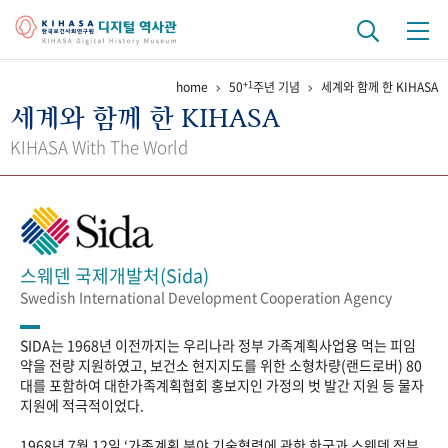
+1
home
50
주년 기념
세계와 함께 한 KIHASA
기관 역사
세계와 함께 한 KIHASA
걸어온 길
기관 변천사
역대 기관장
연구원 사람들
KIHASA With The World
연구 역사
정책과 연구
키워드로 보는 연구 역사
연구자들
간행물 변천사
스웨덴 국제개발처(Sida)
Swedish International Development Cooperation Agency
기록물 아카이브
SIDA는 1968년 이전까지는 우리나라 정부 가족계획사업용 먹는 피임
사진 아카이브
문서 기록물
행정박물
영상 기록물
약을 전량 지원하였고, 보건소 현지지도를 위한 소형차량(랜드로버) 80
대를 포함하여 대한가족계획협회 홍보지인 가정의 벗 발간 지원 등 물자
지원에 적극적이었다.
+1
50
주년 기념
1968년 7월 12일 ‘가족계획 분야 기술협력에 관한 한국과 스웨덴 정부