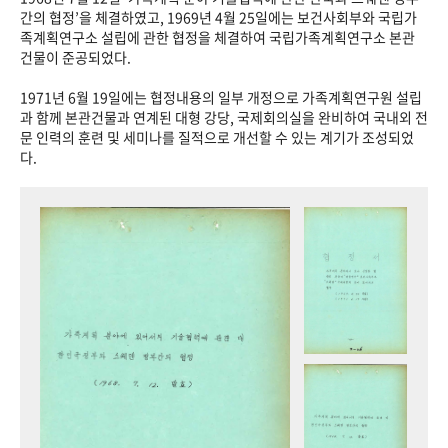
+1
성과 50선
숫자로 보는 50년
50
주년 광장
간의 협정’을 체결하였고, 1969년 4월 25일에는 보건사회부와 국립가
족계획연구소 설립에 관한 협정을 체결하여 국립가족계획연구소 본관
세계와 함께 한 KIHASA
건물이 준공되었다.
1971년 6월 19일에는 협정내용의 일부 개정으로 가족계획연구원 설립
VR 역사관
과 함께 본관건물과 연계된 대형 강당, 국제회의실을 완비하여 국내외 전
문 인력의 훈련 및 세미나를 질적으로 개선할 수 있는 계기가 조성되었
다.