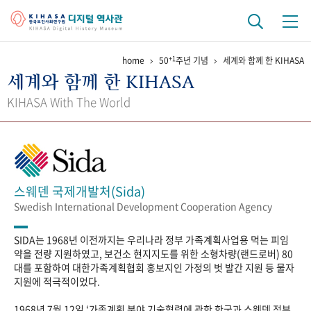
+1
home
50
주년 기념
세계와 함께 한 KIHASA
기관 역사
세계와 함께 한 KIHASA
걸어온 길
기관 변천사
역대 기관장
연구원 사람들
KIHASA With The World
연구 역사
정책과 연구
키워드로 보는 연구 역사
연구자들
간행물 변천사
스웨덴 국제개발처(Sida)
Swedish International Development Cooperation Agency
기록물 아카이브
SIDA는 1968년 이전까지는 우리나라 정부 가족계획사업용 먹는 피임
사진 아카이브
문서 기록물
행정박물
영상 기록물
약을 전량 지원하였고, 보건소 현지지도를 위한 소형차량(랜드로버) 80
대를 포함하여 대한가족계획협회 홍보지인 가정의 벗 발간 지원 등 물자
지원에 적극적이었다.
+1
50
주년 기념
1968년 7월 12일 ‘가족계획 분야 기술협력에 관한 한국과 스웨덴 정부