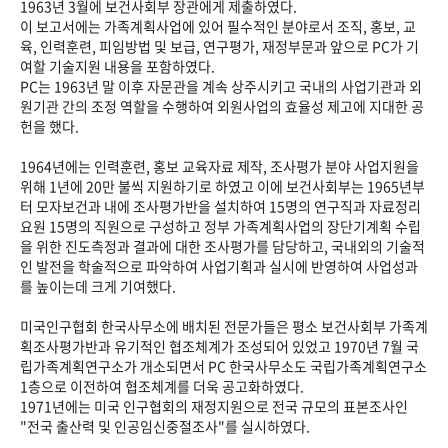
1963년 3월에 보건사회부 장관에게 제출하였다.
이 보고서에는 가족계획사업에 있어 필수적인 분야로서 조직, 홍보, 교
육, 인력훈련, 피임방법 및 보급, 연구평가, 재정부문과 앞으로 PC가 기
여할 기술지원 내용을 포함하였다.
PC는 1963년 말 이후 자문관을 계속 상주시키고 국내의 사업기관과 외
원기관 간의 조정 역할을 수행하여 외원사업의 효율성 제고에 지대한 공
헌을 했다.
1964년에는 인력훈련, 홍보 교육자료 제작, 조사평가 분야 사업지원을
위해 1년에 20만 불씩 지원하기로 하였고 이에 보건사회부는 1965년부
터 모자보건과 내에 조사평가반을 설치하여 15명의 연구직과 자료정리
요원 15명의 직원으로 구성하고 정부 가족계획사업의 장단기계획 수립
을 위한 진도측정과 결과에 대한 조사평가를 담당하고, 국내외의 기술적
인 발전을 학술적으로 파악하여 사업기획과 실시에 반영하여 사업성과
를 높이는데 크게 기여했다.
미국인구협회 한국사무소에 배치된 전문가들은 평소 보건사회부 가족계
획조사평가반과 유기적인 협조체계가 조성되어 있었고 1970년 7월 국
립가족계획연구소가 개소되면서 PC 한국사무소도 국립가족계획연구소
1층으로 이전하여 협조체계를 더욱 공고화하였다.
1971년에는 미국 인구협회의 재정지원으로 전국 규모의 표본조사인
"전국 출산력 및 인공임신중절조사"를 실시하였다.