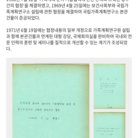
+1
성과 50선
숫자로 보는 50년
50
주년 광장
간의 협정’을 체결하였고, 1969년 4월 25일에는 보건사회부와 국립가
족계획연구소 설립에 관한 협정을 체결하여 국립가족계획연구소 본관
세계와 함께 한 KIHASA
건물이 준공되었다.
1971년 6월 19일에는 협정내용의 일부 개정으로 가족계획연구원 설립
VR 역사관
과 함께 본관건물과 연계된 대형 강당, 국제회의실을 완비하여 국내외 전
문 인력의 훈련 및 세미나를 질적으로 개선할 수 있는 계기가 조성되었
다.