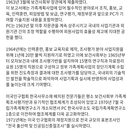
1963년 3월에 보건사회부 장관에게 제출하였다.
이 보고서에는 가족계획사업에 있어 필수적인 분야로서 조직, 홍보, 교
육, 인력훈련, 피임방법 및 보급, 연구평가, 재정부문과 앞으로 PC가 기
여할 기술지원 내용을 포함하였다.
PC는 1963년 말 이후 자문관을 계속 상주시키고 국내의 사업기관과 외
원기관 간의 조정 역할을 수행하여 외원사업의 효율성 제고에 지대한 공
헌을 했다.
1964년에는 인력훈련, 홍보 교육자료 제작, 조사평가 분야 사업지원을
위해 1년에 20만 불씩 지원하기로 하였고 이에 보건사회부는 1965년부
터 모자보건과 내에 조사평가반을 설치하여 15명의 연구직과 자료정리
요원 15명의 직원으로 구성하고 정부 가족계획사업의 장단기계획 수립
을 위한 진도측정과 결과에 대한 조사평가를 담당하고, 국내외의 기술적
인 발전을 학술적으로 파악하여 사업기획과 실시에 반영하여 사업성과
를 높이는데 크게 기여했다.
미국인구협회 한국사무소에 배치된 전문가들은 평소 보건사회부 가족계
획조사평가반과 유기적인 협조체계가 조성되어 있었고 1970년 7월 국
립가족계획연구소가 개소되면서 PC 한국사무소도 국립가족계획연구소
1층으로 이전하여 협조체계를 더욱 공고화하였다.
1971년에는 미국 인구협회의 재정지원으로 전국 규모의 표본조사인
"전국 출산력 및 인공임신중절조사"를 실시하였다.