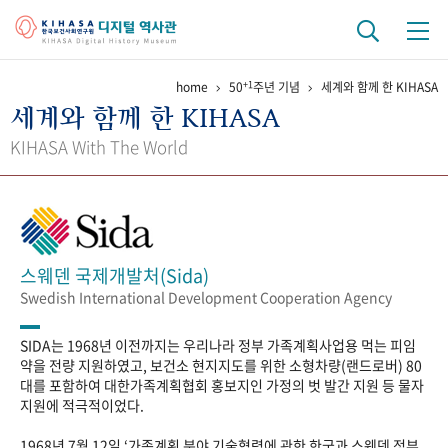
+1
home
50
주년 기념
세계와 함께 한 KIHASA
기관 역사
세계와 함께 한 KIHASA
걸어온 길
기관 변천사
역대 기관장
연구원 사람들
KIHASA With The World
연구 역사
정책과 연구
키워드로 보는 연구 역사
연구자들
간행물 변천사
스웨덴 국제개발처(Sida)
Swedish International Development Cooperation Agency
기록물 아카이브
SIDA는 1968년 이전까지는 우리나라 정부 가족계획사업용 먹는 피임
사진 아카이브
문서 기록물
행정박물
영상 기록물
약을 전량 지원하였고, 보건소 현지지도를 위한 소형차량(랜드로버) 80
대를 포함하여 대한가족계획협회 홍보지인 가정의 벗 발간 지원 등 물자
지원에 적극적이었다.
+1
50
주년 기념
1968년 7월 12일 ‘가족계획 분야 기술협력에 관한 한국과 스웨덴 정부