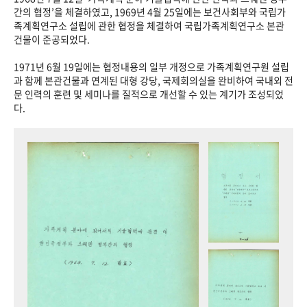
+1
성과 50선
숫자로 보는 50년
50
주년 광장
간의 협정’을 체결하였고, 1969년 4월 25일에는 보건사회부와 국립가
족계획연구소 설립에 관한 협정을 체결하여 국립가족계획연구소 본관
세계와 함께 한 KIHASA
건물이 준공되었다.
1971년 6월 19일에는 협정내용의 일부 개정으로 가족계획연구원 설립
VR 역사관
과 함께 본관건물과 연계된 대형 강당, 국제회의실을 완비하여 국내외 전
문 인력의 훈련 및 세미나를 질적으로 개선할 수 있는 계기가 조성되었
다.