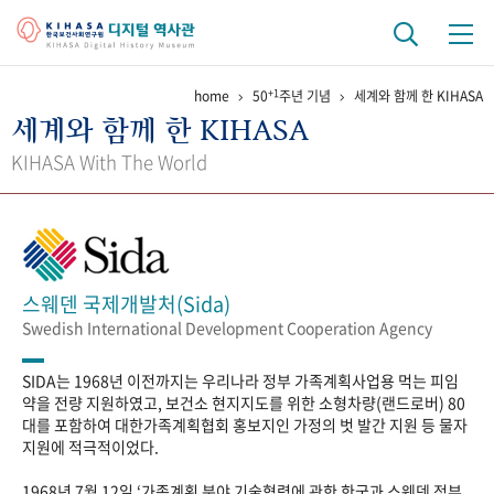
+1
home
50
주년 기념
세계와 함께 한 KIHASA
기관 역사
세계와 함께 한 KIHASA
걸어온 길
기관 변천사
역대 기관장
연구원 사람들
KIHASA With The World
연구 역사
정책과 연구
키워드로 보는 연구 역사
연구자들
간행물 변천사
스웨덴 국제개발처(Sida)
Swedish International Development Cooperation Agency
기록물 아카이브
SIDA는 1968년 이전까지는 우리나라 정부 가족계획사업용 먹는 피임
사진 아카이브
문서 기록물
행정박물
영상 기록물
약을 전량 지원하였고, 보건소 현지지도를 위한 소형차량(랜드로버) 80
대를 포함하여 대한가족계획협회 홍보지인 가정의 벗 발간 지원 등 물자
지원에 적극적이었다.
+1
50
주년 기념
1968년 7월 12일 ‘가족계획 분야 기술협력에 관한 한국과 스웨덴 정부