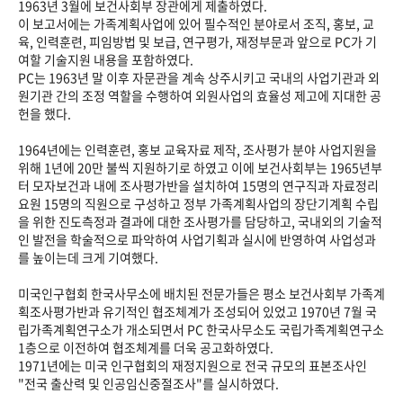
1963년 3월에 보건사회부 장관에게 제출하였다.
이 보고서에는 가족계획사업에 있어 필수적인 분야로서 조직, 홍보, 교
육, 인력훈련, 피임방법 및 보급, 연구평가, 재정부문과 앞으로 PC가 기
여할 기술지원 내용을 포함하였다.
PC는 1963년 말 이후 자문관을 계속 상주시키고 국내의 사업기관과 외
원기관 간의 조정 역할을 수행하여 외원사업의 효율성 제고에 지대한 공
헌을 했다.
1964년에는 인력훈련, 홍보 교육자료 제작, 조사평가 분야 사업지원을
위해 1년에 20만 불씩 지원하기로 하였고 이에 보건사회부는 1965년부
터 모자보건과 내에 조사평가반을 설치하여 15명의 연구직과 자료정리
요원 15명의 직원으로 구성하고 정부 가족계획사업의 장단기계획 수립
을 위한 진도측정과 결과에 대한 조사평가를 담당하고, 국내외의 기술적
인 발전을 학술적으로 파악하여 사업기획과 실시에 반영하여 사업성과
를 높이는데 크게 기여했다.
미국인구협회 한국사무소에 배치된 전문가들은 평소 보건사회부 가족계
획조사평가반과 유기적인 협조체계가 조성되어 있었고 1970년 7월 국
립가족계획연구소가 개소되면서 PC 한국사무소도 국립가족계획연구소
1층으로 이전하여 협조체계를 더욱 공고화하였다.
1971년에는 미국 인구협회의 재정지원으로 전국 규모의 표본조사인
"전국 출산력 및 인공임신중절조사"를 실시하였다.