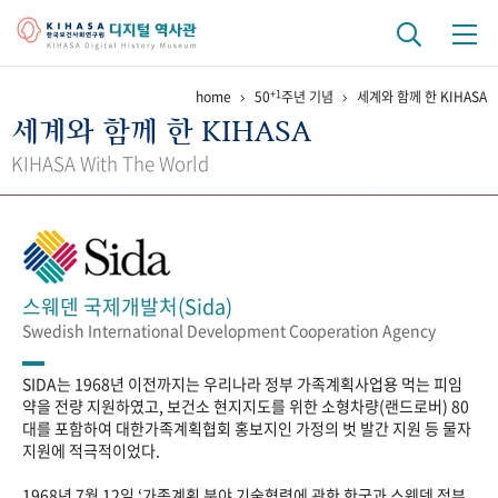
+1
home
50
주년 기념
세계와 함께 한 KIHASA
기관 역사
세계와 함께 한 KIHASA
걸어온 길
기관 변천사
역대 기관장
연구원 사람들
KIHASA With The World
연구 역사
정책과 연구
키워드로 보는 연구 역사
연구자들
간행물 변천사
스웨덴 국제개발처(Sida)
Swedish International Development Cooperation Agency
기록물 아카이브
SIDA는 1968년 이전까지는 우리나라 정부 가족계획사업용 먹는 피임
사진 아카이브
문서 기록물
행정박물
영상 기록물
약을 전량 지원하였고, 보건소 현지지도를 위한 소형차량(랜드로버) 80
대를 포함하여 대한가족계획협회 홍보지인 가정의 벗 발간 지원 등 물자
지원에 적극적이었다.
+1
50
주년 기념
1968년 7월 12일 ‘가족계획 분야 기술협력에 관한 한국과 스웨덴 정부