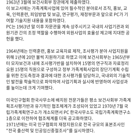
1963년 3월에 보건사회부 장관에게 제출하였다.
이 보고서에는 가족계획사업에 있어 필수적인 분야로서 조직, 홍보, 교
육, 인력훈련, 피임방법 및 보급, 연구평가, 재정부문과 앞으로 PC가 기
여할 기술지원 내용을 포함하였다.
PC는 1963년 말 이후 자문관을 계속 상주시키고 국내의 사업기관과 외
원기관 간의 조정 역할을 수행하여 외원사업의 효율성 제고에 지대한 공
헌을 했다.
1964년에는 인력훈련, 홍보 교육자료 제작, 조사평가 분야 사업지원을
위해 1년에 20만 불씩 지원하기로 하였고 이에 보건사회부는 1965년부
터 모자보건과 내에 조사평가반을 설치하여 15명의 연구직과 자료정리
요원 15명의 직원으로 구성하고 정부 가족계획사업의 장단기계획 수립
을 위한 진도측정과 결과에 대한 조사평가를 담당하고, 국내외의 기술적
인 발전을 학술적으로 파악하여 사업기획과 실시에 반영하여 사업성과
를 높이는데 크게 기여했다.
미국인구협회 한국사무소에 배치된 전문가들은 평소 보건사회부 가족계
획조사평가반과 유기적인 협조체계가 조성되어 있었고 1970년 7월 국
립가족계획연구소가 개소되면서 PC 한국사무소도 국립가족계획연구소
1층으로 이전하여 협조체계를 더욱 공고화하였다.
1971년에는 미국 인구협회의 재정지원으로 전국 규모의 표본조사인
"전국 출산력 및 인공임신중절조사"를 실시하였다.