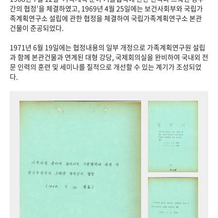
+1
성과 50선
숫자로 보는 50년
50
주년 광장
간의 협정’을 체결하였고, 1969년 4월 25일에는 보건사회부와 국립가
족계획연구소 설립에 관한 협정을 체결하여 국립가족계획연구소 본관
세계와 함께 한 KIHASA
건물이 준공되었다.
1971년 6월 19일에는 협정내용의 일부 개정으로 가족계획연구원 설립
VR 역사관
과 함께 본관건물과 연계된 대형 강당, 국제회의실을 완비하여 국내외 전
문 인력의 훈련 및 세미나를 질적으로 개선할 수 있는 계기가 조성되었
다.