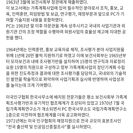
1963년 3월에 보건사회부 장관에게 제출하였다.
이 보고서에는 가족계획사업에 있어 필수적인 분야로서 조직, 홍보, 교
육, 인력훈련, 피임방법 및 보급, 연구평가, 재정부문과 앞으로 PC가 기
여할 기술지원 내용을 포함하였다.
PC는 1963년 말 이후 자문관을 계속 상주시키고 국내의 사업기관과 외
원기관 간의 조정 역할을 수행하여 외원사업의 효율성 제고에 지대한 공
헌을 했다.
1964년에는 인력훈련, 홍보 교육자료 제작, 조사평가 분야 사업지원을
위해 1년에 20만 불씩 지원하기로 하였고 이에 보건사회부는 1965년부
터 모자보건과 내에 조사평가반을 설치하여 15명의 연구직과 자료정리
요원 15명의 직원으로 구성하고 정부 가족계획사업의 장단기계획 수립
을 위한 진도측정과 결과에 대한 조사평가를 담당하고, 국내외의 기술적
인 발전을 학술적으로 파악하여 사업기획과 실시에 반영하여 사업성과
를 높이는데 크게 기여했다.
미국인구협회 한국사무소에 배치된 전문가들은 평소 보건사회부 가족계
획조사평가반과 유기적인 협조체계가 조성되어 있었고 1970년 7월 국
립가족계획연구소가 개소되면서 PC 한국사무소도 국립가족계획연구소
1층으로 이전하여 협조체계를 더욱 공고화하였다.
1971년에는 미국 인구협회의 재정지원으로 전국 규모의 표본조사인
"전국 출산력 및 인공임신중절조사"를 실시하였다.