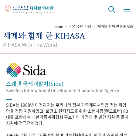
+1
home
50
주년 기념
세계와 함께 한 KIHASA
기관 역사
세계와 함께 한 KIHASA
걸어온 길
기관 변천사
역대 기관장
연구원 사람들
KIHASA With The World
연구 역사
정책과 연구
키워드로 보는 연구 역사
연구자들
간행물 변천사
스웨덴 국제개발처(Sida)
Swedish International Development Cooperation Agency
기록물 아카이브
SIDA는 1968년 이전까지는 우리나라 정부 가족계획사업용 먹는 피임
사진 아카이브
문서 기록물
행정박물
영상 기록물
약을 전량 지원하였고, 보건소 현지지도를 위한 소형차량(랜드로버) 80
대를 포함하여 대한가족계획협회 홍보지인 가정의 벗 발간 지원 등 물자
지원에 적극적이었다.
+1
50
주년 기념
1968년 7월 12일 ‘가족계획 분야 기술협력에 관한 한국과 스웨덴 정부