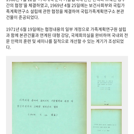
+1
성과 50선
숫자로 보는 50년
50
주년 광장
간의 협정’을 체결하였고, 1969년 4월 25일에는 보건사회부와 국립가
족계획연구소 설립에 관한 협정을 체결하여 국립가족계획연구소 본관
세계와 함께 한 KIHASA
건물이 준공되었다.
1971년 6월 19일에는 협정내용의 일부 개정으로 가족계획연구원 설립
VR 역사관
과 함께 본관건물과 연계된 대형 강당, 국제회의실을 완비하여 국내외 전
문 인력의 훈련 및 세미나를 질적으로 개선할 수 있는 계기가 조성되었
다.