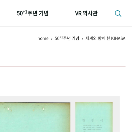
+1
50
주년 기념
VR 역사관
성과 50선
+1
home
50
주년 기념
세계와 함께 한 KIHASA
숫자로 보는 50년
+1
50
주년 광장
세계와 함께 한 KIHASA