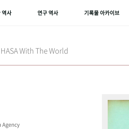
 역사
연구 역사
기록물 아카이브
온 길
정책과 연구
사진 아카이브
 변천사
키워드로 보는 연구 역사
문서 기록물
IHASA With The World
 기관장
연구자들
행정박물
 사람들
간행물 변천사
영상 기록물
n Agency