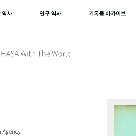
 역사
연구 역사
기록물 아카이브
온 길
정책과 연구
사진 아카이브
 변천사
키워드로 보는 연구 역사
문서 기록물
IHASA With The World
 기관장
연구자들
행정박물
 사람들
간행물 변천사
영상 기록물
n Agency