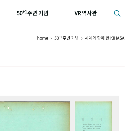
+1
50
주년 기념
VR 역사관
성과 50선
+1
home
50
주년 기념
세계와 함께 한 KIHASA
숫자로 보는 50년
+1
50
주년 광장
세계와 함께 한 KIHASA