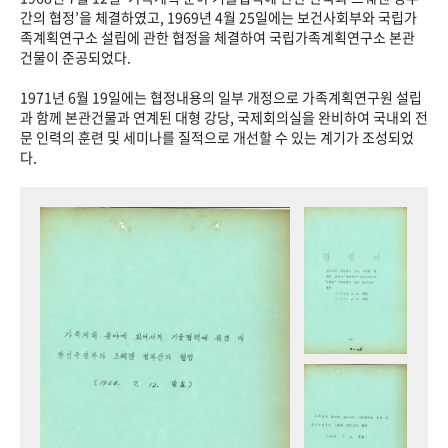
+1
성과 50선
숫자로 보는 50년
50
주년 광장
간의 협정’을 체결하였고, 1969년 4월 25일에는 보건사회부와 국립가
족계획연구소 설립에 관한 협정을 체결하여 국립가족계획연구소 본관
세계와 함께 한 KIHASA
건물이 준공되었다.
1971년 6월 19일에는 협정내용의 일부 개정으로 가족계획연구원 설립
VR 역사관
과 함께 본관건물과 연계된 대형 강당, 국제회의실을 완비하여 국내외 전
문 인력의 훈련 및 세미나를 질적으로 개선할 수 있는 계기가 조성되었
다.