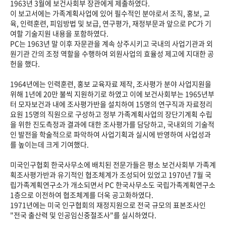
1963년 3월에 보건사회부 장관에게 제출하였다.
이 보고서에는 가족계획사업에 있어 필수적인 분야로서 조직, 홍보, 교
육, 인력훈련, 피임방법 및 보급, 연구평가, 재정부문과 앞으로 PC가 기
여할 기술지원 내용을 포함하였다.
PC는 1963년 말 이후 자문관을 계속 상주시키고 국내의 사업기관과 외
원기관 간의 조정 역할을 수행하여 외원사업의 효율성 제고에 지대한 공
헌을 했다.
1964년에는 인력훈련, 홍보 교육자료 제작, 조사평가 분야 사업지원을
위해 1년에 20만 불씩 지원하기로 하였고 이에 보건사회부는 1965년부
터 모자보건과 내에 조사평가반을 설치하여 15명의 연구직과 자료정리
요원 15명의 직원으로 구성하고 정부 가족계획사업의 장단기계획 수립
을 위한 진도측정과 결과에 대한 조사평가를 담당하고, 국내외의 기술적
인 발전을 학술적으로 파악하여 사업기획과 실시에 반영하여 사업성과
를 높이는데 크게 기여했다.
미국인구협회 한국사무소에 배치된 전문가들은 평소 보건사회부 가족계
획조사평가반과 유기적인 협조체계가 조성되어 있었고 1970년 7월 국
립가족계획연구소가 개소되면서 PC 한국사무소도 국립가족계획연구소
1층으로 이전하여 협조체계를 더욱 공고화하였다.
1971년에는 미국 인구협회의 재정지원으로 전국 규모의 표본조사인
"전국 출산력 및 인공임신중절조사"를 실시하였다.