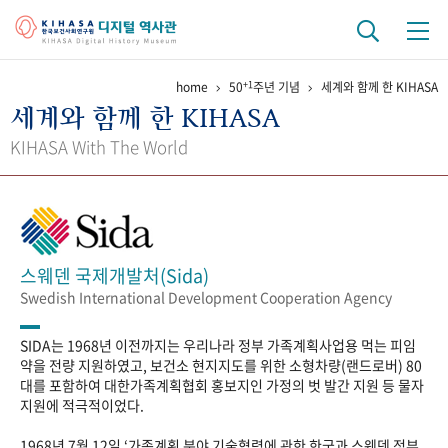
+1
home
50
주년 기념
세계와 함께 한 KIHASA
기관 역사
세계와 함께 한 KIHASA
걸어온 길
기관 변천사
역대 기관장
연구원 사람들
KIHASA With The World
연구 역사
정책과 연구
키워드로 보는 연구 역사
연구자들
간행물 변천사
스웨덴 국제개발처(Sida)
Swedish International Development Cooperation Agency
기록물 아카이브
SIDA는 1968년 이전까지는 우리나라 정부 가족계획사업용 먹는 피임
사진 아카이브
문서 기록물
행정박물
영상 기록물
약을 전량 지원하였고, 보건소 현지지도를 위한 소형차량(랜드로버) 80
대를 포함하여 대한가족계획협회 홍보지인 가정의 벗 발간 지원 등 물자
지원에 적극적이었다.
+1
50
주년 기념
1968년 7월 12일 ‘가족계획 분야 기술협력에 관한 한국과 스웨덴 정부