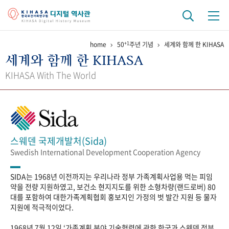
+1
home
50
주년 기념
세계와 함께 한 KIHASA
기관 역사
세계와 함께 한 KIHASA
걸어온 길
기관 변천사
역대 기관장
연구원 사람들
KIHASA With The World
연구 역사
정책과 연구
키워드로 보는 연구 역사
연구자들
간행물 변천사
스웨덴 국제개발처(Sida)
Swedish International Development Cooperation Agency
기록물 아카이브
SIDA는 1968년 이전까지는 우리나라 정부 가족계획사업용 먹는 피임
사진 아카이브
문서 기록물
행정박물
영상 기록물
약을 전량 지원하였고, 보건소 현지지도를 위한 소형차량(랜드로버) 80
대를 포함하여 대한가족계획협회 홍보지인 가정의 벗 발간 지원 등 물자
지원에 적극적이었다.
+1
50
주년 기념
1968년 7월 12일 ‘가족계획 분야 기술협력에 관한 한국과 스웨덴 정부