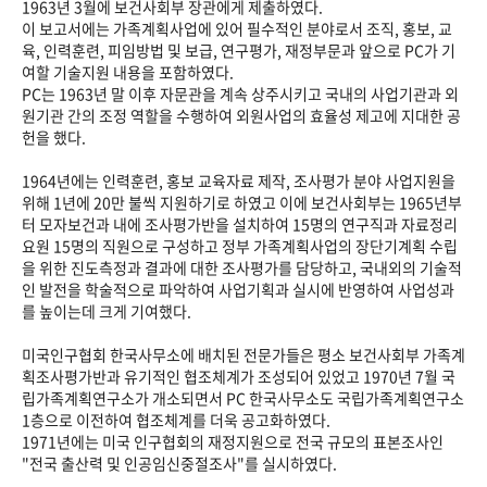
1963년 3월에 보건사회부 장관에게 제출하였다.
이 보고서에는 가족계획사업에 있어 필수적인 분야로서 조직, 홍보, 교
육, 인력훈련, 피임방법 및 보급, 연구평가, 재정부문과 앞으로 PC가 기
여할 기술지원 내용을 포함하였다.
PC는 1963년 말 이후 자문관을 계속 상주시키고 국내의 사업기관과 외
원기관 간의 조정 역할을 수행하여 외원사업의 효율성 제고에 지대한 공
헌을 했다.
1964년에는 인력훈련, 홍보 교육자료 제작, 조사평가 분야 사업지원을
위해 1년에 20만 불씩 지원하기로 하였고 이에 보건사회부는 1965년부
터 모자보건과 내에 조사평가반을 설치하여 15명의 연구직과 자료정리
요원 15명의 직원으로 구성하고 정부 가족계획사업의 장단기계획 수립
을 위한 진도측정과 결과에 대한 조사평가를 담당하고, 국내외의 기술적
인 발전을 학술적으로 파악하여 사업기획과 실시에 반영하여 사업성과
를 높이는데 크게 기여했다.
미국인구협회 한국사무소에 배치된 전문가들은 평소 보건사회부 가족계
획조사평가반과 유기적인 협조체계가 조성되어 있었고 1970년 7월 국
립가족계획연구소가 개소되면서 PC 한국사무소도 국립가족계획연구소
1층으로 이전하여 협조체계를 더욱 공고화하였다.
1971년에는 미국 인구협회의 재정지원으로 전국 규모의 표본조사인
"전국 출산력 및 인공임신중절조사"를 실시하였다.