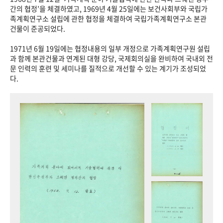
+1
성과 50선
숫자로 보는 50년
50
주년 광장
간의 협정’을 체결하였고, 1969년 4월 25일에는 보건사회부와 국립가
족계획연구소 설립에 관한 협정을 체결하여 국립가족계획연구소 본관
세계와 함께 한 KIHASA
건물이 준공되었다.
1971년 6월 19일에는 협정내용의 일부 개정으로 가족계획연구원 설립
VR 역사관
과 함께 본관건물과 연계된 대형 강당, 국제회의실을 완비하여 국내외 전
문 인력의 훈련 및 세미나를 질적으로 개선할 수 있는 계기가 조성되었
다.